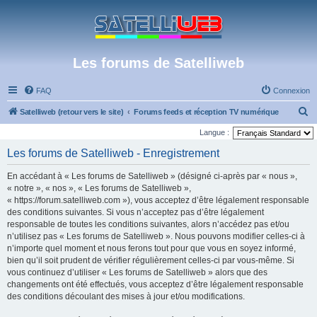
Les forums de Satelliweb
FAQ
Connexion
R
Satelliweb (retour vers le site)
Forums feeds et réception TV numérique
e
Langue :
c
Les forums de Satelliweb - Enregistrement
h
En accédant à « Les forums de Satelliweb » (désigné ci-après par « nous »,
e
« notre », « nos », « Les forums de Satelliweb »,
r
« https://forum.satelliweb.com »), vous acceptez d’être légalement responsable
des conditions suivantes. Si vous n’acceptez pas d’être légalement
c
responsable de toutes les conditions suivantes, alors n’accédez pas et/ou
h
n’utilisez pas « Les forums de Satelliweb ». Nous pouvons modifier celles-ci à
e
n’importe quel moment et nous ferons tout pour que vous en soyez informé,
bien qu’il soit prudent de vérifier régulièrement celles-ci par vous-même. Si
r
vous continuez d’utiliser « Les forums de Satelliweb » alors que des
changements ont été effectués, vous acceptez d’être légalement responsable
des conditions découlant des mises à jour et/ou modifications.