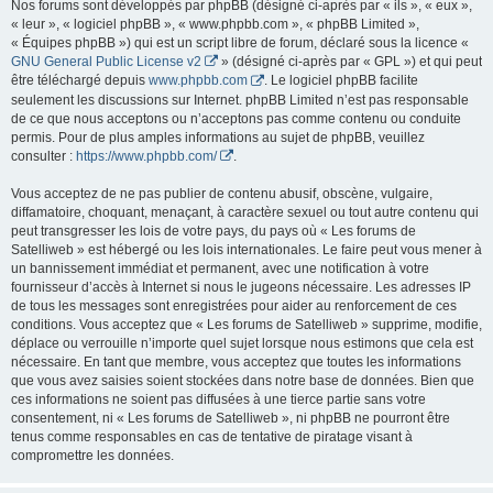
Nos forums sont développés par phpBB (désigné ci-après par « ils », « eux »,
« leur », « logiciel phpBB », « www.phpbb.com », « phpBB Limited »,
« Équipes phpBB ») qui est un script libre de forum, déclaré sous la licence «
GNU General Public License v2
» (désigné ci-après par « GPL ») et qui peut
être téléchargé depuis
www.phpbb.com
. Le logiciel phpBB facilite
seulement les discussions sur Internet. phpBB Limited n’est pas responsable
de ce que nous acceptons ou n’acceptons pas comme contenu ou conduite
permis. Pour de plus amples informations au sujet de phpBB, veuillez
consulter :
https://www.phpbb.com/
.
Vous acceptez de ne pas publier de contenu abusif, obscène, vulgaire,
diffamatoire, choquant, menaçant, à caractère sexuel ou tout autre contenu qui
peut transgresser les lois de votre pays, du pays où « Les forums de
Satelliweb » est hébergé ou les lois internationales. Le faire peut vous mener à
un bannissement immédiat et permanent, avec une notification à votre
fournisseur d’accès à Internet si nous le jugeons nécessaire. Les adresses IP
de tous les messages sont enregistrées pour aider au renforcement de ces
conditions. Vous acceptez que « Les forums de Satelliweb » supprime, modifie,
déplace ou verrouille n’importe quel sujet lorsque nous estimons que cela est
nécessaire. En tant que membre, vous acceptez que toutes les informations
que vous avez saisies soient stockées dans notre base de données. Bien que
ces informations ne soient pas diffusées à une tierce partie sans votre
consentement, ni « Les forums de Satelliweb », ni phpBB ne pourront être
tenus comme responsables en cas de tentative de piratage visant à
compromettre les données.