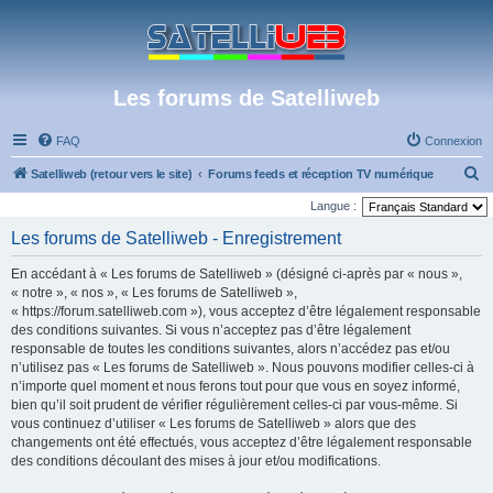
Les forums de Satelliweb
FAQ
Connexion
R
Satelliweb (retour vers le site)
Forums feeds et réception TV numérique
e
Langue :
c
Les forums de Satelliweb - Enregistrement
h
En accédant à « Les forums de Satelliweb » (désigné ci-après par « nous »,
e
« notre », « nos », « Les forums de Satelliweb »,
r
« https://forum.satelliweb.com »), vous acceptez d’être légalement responsable
des conditions suivantes. Si vous n’acceptez pas d’être légalement
c
responsable de toutes les conditions suivantes, alors n’accédez pas et/ou
h
n’utilisez pas « Les forums de Satelliweb ». Nous pouvons modifier celles-ci à
e
n’importe quel moment et nous ferons tout pour que vous en soyez informé,
bien qu’il soit prudent de vérifier régulièrement celles-ci par vous-même. Si
r
vous continuez d’utiliser « Les forums de Satelliweb » alors que des
changements ont été effectués, vous acceptez d’être légalement responsable
des conditions découlant des mises à jour et/ou modifications.