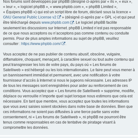
Nos forums sont développés par phpBB (désigné ci-après par « ils », « eux »,
« leur », « logiciel phpBB », « www.phpbb.com », « phpBB Limited »,
« Équipes phpBB ») qui est un script libre de forum, déclaré sous la licence «
GNU General Public License v2
» (désigné ci-après par « GPL ») et qui peut
être téléchargé depuis
www.phpbb.com
. Le logiciel phpBB facilite
seulement les discussions sur Internet. phpBB Limited n’est pas responsable
de ce que nous acceptons ou n’acceptons pas comme contenu ou conduite
permis. Pour de plus amples informations au sujet de phpBB, veuillez
consulter :
https://www.phpbb.com/
.
Vous acceptez de ne pas publier de contenu abusif, obscène, vulgaire,
diffamatoire, choquant, menaçant, à caractère sexuel ou tout autre contenu qui
peut transgresser les lois de votre pays, du pays où « Les forums de
Satelliweb » est hébergé ou les lois internationales. Le faire peut vous mener à
un bannissement immédiat et permanent, avec une notification à votre
fournisseur d’accès à Internet si nous le jugeons nécessaire. Les adresses IP
de tous les messages sont enregistrées pour aider au renforcement de ces
conditions. Vous acceptez que « Les forums de Satelliweb » supprime, modifie,
déplace ou verrouille n’importe quel sujet lorsque nous estimons que cela est
nécessaire. En tant que membre, vous acceptez que toutes les informations
que vous avez saisies soient stockées dans notre base de données. Bien que
ces informations ne soient pas diffusées à une tierce partie sans votre
consentement, ni « Les forums de Satelliweb », ni phpBB ne pourront être
tenus comme responsables en cas de tentative de piratage visant à
compromettre les données.