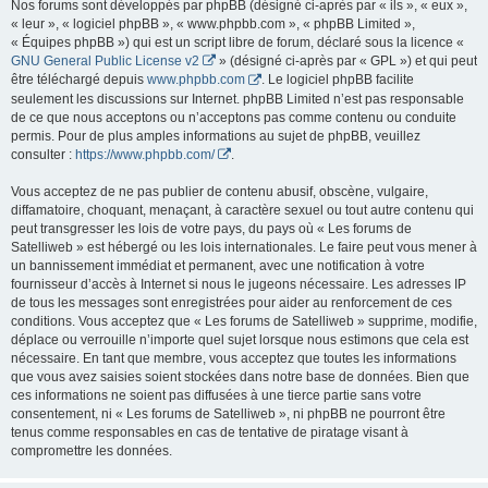
Nos forums sont développés par phpBB (désigné ci-après par « ils », « eux »,
« leur », « logiciel phpBB », « www.phpbb.com », « phpBB Limited »,
« Équipes phpBB ») qui est un script libre de forum, déclaré sous la licence «
GNU General Public License v2
» (désigné ci-après par « GPL ») et qui peut
être téléchargé depuis
www.phpbb.com
. Le logiciel phpBB facilite
seulement les discussions sur Internet. phpBB Limited n’est pas responsable
de ce que nous acceptons ou n’acceptons pas comme contenu ou conduite
permis. Pour de plus amples informations au sujet de phpBB, veuillez
consulter :
https://www.phpbb.com/
.
Vous acceptez de ne pas publier de contenu abusif, obscène, vulgaire,
diffamatoire, choquant, menaçant, à caractère sexuel ou tout autre contenu qui
peut transgresser les lois de votre pays, du pays où « Les forums de
Satelliweb » est hébergé ou les lois internationales. Le faire peut vous mener à
un bannissement immédiat et permanent, avec une notification à votre
fournisseur d’accès à Internet si nous le jugeons nécessaire. Les adresses IP
de tous les messages sont enregistrées pour aider au renforcement de ces
conditions. Vous acceptez que « Les forums de Satelliweb » supprime, modifie,
déplace ou verrouille n’importe quel sujet lorsque nous estimons que cela est
nécessaire. En tant que membre, vous acceptez que toutes les informations
que vous avez saisies soient stockées dans notre base de données. Bien que
ces informations ne soient pas diffusées à une tierce partie sans votre
consentement, ni « Les forums de Satelliweb », ni phpBB ne pourront être
tenus comme responsables en cas de tentative de piratage visant à
compromettre les données.