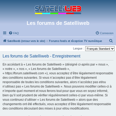
Les forums de Satelliweb
FAQ
Connexion
R
Satelliweb (retour vers le site)
Forums feeds et réception TV numérique
e
Langue :
c
Les forums de Satelliweb - Enregistrement
h
En accédant à « Les forums de Satelliweb » (désigné ci-après par « nous »,
e
« notre », « nos », « Les forums de Satelliweb »,
r
« https://forum.satelliweb.com »), vous acceptez d’être légalement responsable
des conditions suivantes. Si vous n’acceptez pas d’être légalement
c
responsable de toutes les conditions suivantes, alors n’accédez pas et/ou
h
n’utilisez pas « Les forums de Satelliweb ». Nous pouvons modifier celles-ci à
e
n’importe quel moment et nous ferons tout pour que vous en soyez informé,
bien qu’il soit prudent de vérifier régulièrement celles-ci par vous-même. Si
r
vous continuez d’utiliser « Les forums de Satelliweb » alors que des
changements ont été effectués, vous acceptez d’être légalement responsable
des conditions découlant des mises à jour et/ou modifications.