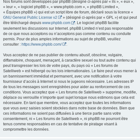
Nos forums sont développés par phpBB (désigné ci-après par « ils », « eux »,
« leur », « logiciel phpBB », « www.phpbb.com », « phpBB Limited »,
« Équipes phpBB ») qui est un script libre de forum, déclaré sous la licence «
GNU General Public License v2
» (désigné ci-après par « GPL ») et qui peut
être téléchargé depuis
www.phpbb.com
. Le logiciel phpBB facilite
seulement les discussions sur Internet. phpBB Limited n’est pas responsable
de ce que nous acceptons ou n’acceptons pas comme contenu ou conduite
permis. Pour de plus amples informations au sujet de phpBB, veuillez
consulter :
https://www.phpbb.com/
.
Vous acceptez de ne pas publier de contenu abusif, obscène, vulgaire,
diffamatoire, choquant, menaçant, à caractère sexuel ou tout autre contenu qui
peut transgresser les lois de votre pays, du pays où « Les forums de
Satelliweb » est hébergé ou les lois internationales. Le faire peut vous mener à
un bannissement immédiat et permanent, avec une notification à votre
fournisseur d’accès à Internet si nous le jugeons nécessaire. Les adresses IP
de tous les messages sont enregistrées pour aider au renforcement de ces
conditions. Vous acceptez que « Les forums de Satelliweb » supprime, modifie,
déplace ou verrouille n’importe quel sujet lorsque nous estimons que cela est
nécessaire. En tant que membre, vous acceptez que toutes les informations
que vous avez saisies soient stockées dans notre base de données. Bien que
ces informations ne soient pas diffusées à une tierce partie sans votre
consentement, ni « Les forums de Satelliweb », ni phpBB ne pourront être
tenus comme responsables en cas de tentative de piratage visant à
compromettre les données.