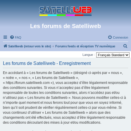
Les forums de Satelliweb
FAQ
Connexion
R
Satelliweb (retour vers le site)
Forums feeds et réception TV numérique
e
Langue :
c
Les forums de Satelliweb - Enregistrement
h
En accédant à « Les forums de Satelliweb » (désigné ci-après par « nous »,
e
« notre », « nos », « Les forums de Satelliweb »,
r
« https://forum.satelliweb.com »), vous acceptez d’être légalement responsable
des conditions suivantes. Si vous n’acceptez pas d’être légalement
c
responsable de toutes les conditions suivantes, alors n’accédez pas et/ou
h
n’utilisez pas « Les forums de Satelliweb ». Nous pouvons modifier celles-ci à
e
n’importe quel moment et nous ferons tout pour que vous en soyez informé,
bien qu’il soit prudent de vérifier régulièrement celles-ci par vous-même. Si
r
vous continuez d’utiliser « Les forums de Satelliweb » alors que des
changements ont été effectués, vous acceptez d’être légalement responsable
des conditions découlant des mises à jour et/ou modifications.