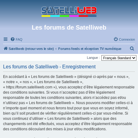
Les forums de Satelliweb
FAQ
Connexion
R
Satelliweb (retour vers le site)
Forums feeds et réception TV numérique
e
Langue :
c
Les forums de Satelliweb - Enregistrement
h
En accédant à « Les forums de Satelliweb » (désigné ci-après par « nous »,
e
« notre », « nos », « Les forums de Satelliweb »,
r
« https://forum.satelliweb.com »), vous acceptez d’être légalement responsable
des conditions suivantes. Si vous n’acceptez pas d’être légalement
c
responsable de toutes les conditions suivantes, alors n’accédez pas et/ou
h
n’utilisez pas « Les forums de Satelliweb ». Nous pouvons modifier celles-ci à
e
n’importe quel moment et nous ferons tout pour que vous en soyez informé,
bien qu’il soit prudent de vérifier régulièrement celles-ci par vous-même. Si
r
vous continuez d’utiliser « Les forums de Satelliweb » alors que des
changements ont été effectués, vous acceptez d’être légalement responsable
des conditions découlant des mises à jour et/ou modifications.