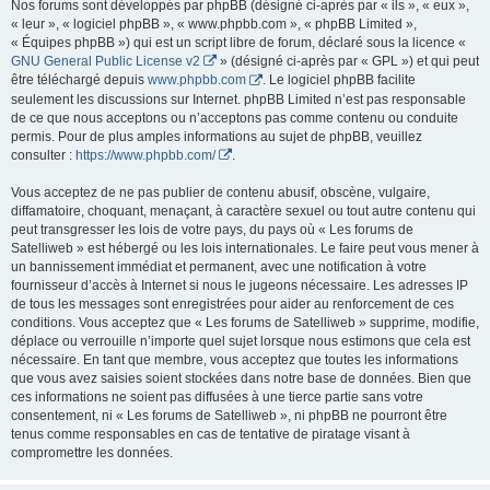
Nos forums sont développés par phpBB (désigné ci-après par « ils », « eux »,
« leur », « logiciel phpBB », « www.phpbb.com », « phpBB Limited »,
« Équipes phpBB ») qui est un script libre de forum, déclaré sous la licence «
GNU General Public License v2
» (désigné ci-après par « GPL ») et qui peut
être téléchargé depuis
www.phpbb.com
. Le logiciel phpBB facilite
seulement les discussions sur Internet. phpBB Limited n’est pas responsable
de ce que nous acceptons ou n’acceptons pas comme contenu ou conduite
permis. Pour de plus amples informations au sujet de phpBB, veuillez
consulter :
https://www.phpbb.com/
.
Vous acceptez de ne pas publier de contenu abusif, obscène, vulgaire,
diffamatoire, choquant, menaçant, à caractère sexuel ou tout autre contenu qui
peut transgresser les lois de votre pays, du pays où « Les forums de
Satelliweb » est hébergé ou les lois internationales. Le faire peut vous mener à
un bannissement immédiat et permanent, avec une notification à votre
fournisseur d’accès à Internet si nous le jugeons nécessaire. Les adresses IP
de tous les messages sont enregistrées pour aider au renforcement de ces
conditions. Vous acceptez que « Les forums de Satelliweb » supprime, modifie,
déplace ou verrouille n’importe quel sujet lorsque nous estimons que cela est
nécessaire. En tant que membre, vous acceptez que toutes les informations
que vous avez saisies soient stockées dans notre base de données. Bien que
ces informations ne soient pas diffusées à une tierce partie sans votre
consentement, ni « Les forums de Satelliweb », ni phpBB ne pourront être
tenus comme responsables en cas de tentative de piratage visant à
compromettre les données.