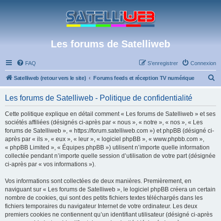
Les forums de Satelliweb
FAQ
S’enregistrer
Connexion
R
Satelliweb (retour vers le site)
Forums feeds et réception TV numérique
e
Les forums de Satelliweb - Politique de confidentialité
c
h
Cette politique explique en détail comment « Les forums de Satelliweb » et ses
sociétés affiliées (désignés ci-après par « nous », « notre », « nos », « Les
e
forums de Satelliweb », « https://forum.satelliweb.com ») et phpBB (désigné ci-
r
après par « ils », « eux », « leur », « logiciel phpBB », « www.phpbb.com »,
« phpBB Limited », « Équipes phpBB ») utilisent n’importe quelle information
c
collectée pendant n’importe quelle session d’utilisation de votre part (désignée
h
ci-après par « vos informations »).
e
Vos informations sont collectées de deux manières. Premièrement, en
r
naviguant sur « Les forums de Satelliweb », le logiciel phpBB créera un certain
nombre de cookies, qui sont des petits fichiers textes téléchargés dans les
fichiers temporaires du navigateur Internet de votre ordinateur. Les deux
premiers cookies ne contiennent qu’un identifiant utilisateur (désigné ci-après