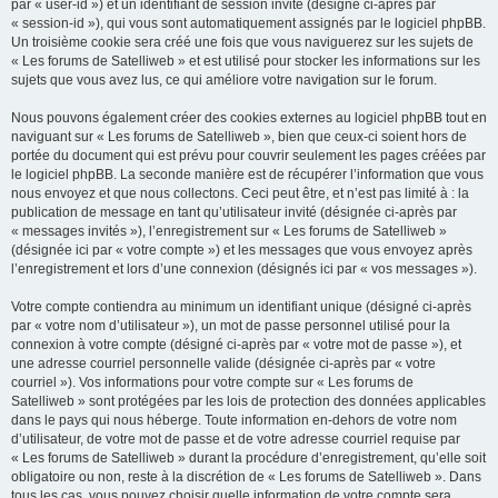
par « user-id ») et un identifiant de session invité (désigné ci-après par
« session-id »), qui vous sont automatiquement assignés par le logiciel phpBB.
Un troisième cookie sera créé une fois que vous naviguerez sur les sujets de
« Les forums de Satelliweb » et est utilisé pour stocker les informations sur les
sujets que vous avez lus, ce qui améliore votre navigation sur le forum.
Nous pouvons également créer des cookies externes au logiciel phpBB tout en
naviguant sur « Les forums de Satelliweb », bien que ceux-ci soient hors de
portée du document qui est prévu pour couvrir seulement les pages créées par
le logiciel phpBB. La seconde manière est de récupérer l’information que vous
nous envoyez et que nous collectons. Ceci peut être, et n’est pas limité à : la
publication de message en tant qu’utilisateur invité (désignée ci-après par
« messages invités »), l’enregistrement sur « Les forums de Satelliweb »
(désignée ici par « votre compte ») et les messages que vous envoyez après
l’enregistrement et lors d’une connexion (désignés ici par « vos messages »).
Votre compte contiendra au minimum un identifiant unique (désigné ci-après
par « votre nom d’utilisateur »), un mot de passe personnel utilisé pour la
connexion à votre compte (désigné ci-après par « votre mot de passe »), et
une adresse courriel personnelle valide (désignée ci-après par « votre
courriel »). Vos informations pour votre compte sur « Les forums de
Satelliweb » sont protégées par les lois de protection des données applicables
dans le pays qui nous héberge. Toute information en-dehors de votre nom
d’utilisateur, de votre mot de passe et de votre adresse courriel requise par
« Les forums de Satelliweb » durant la procédure d’enregistrement, qu’elle soit
obligatoire ou non, reste à la discrétion de « Les forums de Satelliweb ». Dans
tous les cas, vous pouvez choisir quelle information de votre compte sera