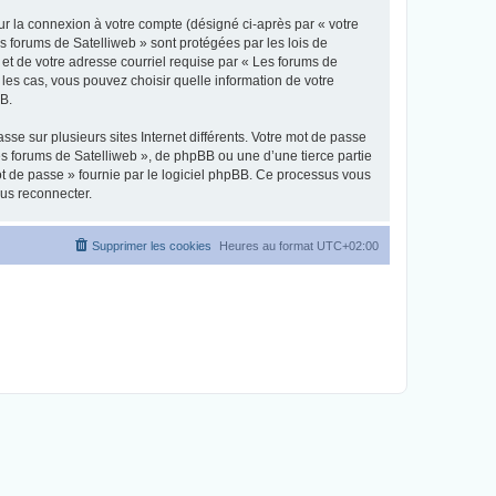
ur la connexion à votre compte (désigné ci-après par « votre
es forums de Satelliweb » sont protégées par les lois de
et de votre adresse courriel requise par « Les forums de
 les cas, vous pouvez choisir quelle information de votre
BB.
se sur plusieurs sites Internet différents. Votre mot de passe
s forums de Satelliweb », de phpBB ou une d’une tierce partie
ot de passe » fournie par le logiciel phpBB. Ce processus vous
ous reconnecter.
Supprimer les cookies
Heures au format
UTC+02:00