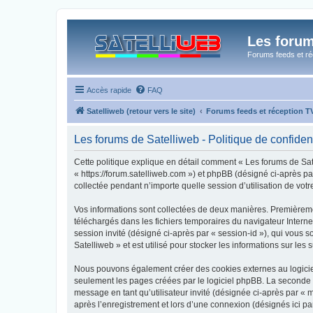
Les forum
Forums feeds et réc
Accès rapide
FAQ
Satelliweb (retour vers le site)
Forums feeds et réception 
Les forums de Satelliweb - Politique de confident
Cette politique explique en détail comment « Les forums de Satel
« https://forum.satelliweb.com ») et phpBB (désigné ci-après pa
collectée pendant n’importe quelle session d’utilisation de votr
Vos informations sont collectées de deux manières. Premièrement
téléchargés dans les fichiers temporaires du navigateur Internet
session invité (désigné ci-après par « session-id »), qui vous
Satelliweb » et est utilisé pour stocker les informations sur les
Nous pouvons également créer des cookies externes au logiciel
seulement les pages créées par le logiciel phpBB. La seconde ma
message en tant qu’utilisateur invité (désignée ci-après par «
après l’enregistrement et lors d’une connexion (désignés ici p