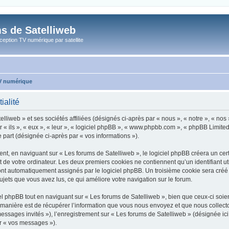
s de Satelliweb
eption TV numérique par satellite
TV numérique
ialité
liweb » et ses sociétés affiliées (désignés ci-après par « nous », « notre », « nos
r « ils », « eux », « leur », « logiciel phpBB », « www.phpbb.com », « phpBB Limited
e part (désignée ci-après par « vos informations »).
, en naviguant sur « Les forums de Satelliweb », le logiciel phpBB créera un certa
 de votre ordinateur. Les deux premiers cookies ne contiennent qu’un identifiant util
 sont automatiquement assignés par le logiciel phpBB. Un troisième cookie sera créé
 sujets que vous avez lus, ce qui améliore votre navigation sur le forum.
 phpBB tout en naviguant sur « Les forums de Satelliweb », bien que ceux-ci soien
nière est de récupérer l’information que vous nous envoyez et que nous collectons. 
 messages invités »), l’enregistrement sur « Les forums de Satelliweb » (désignée i
ar « vos messages »).