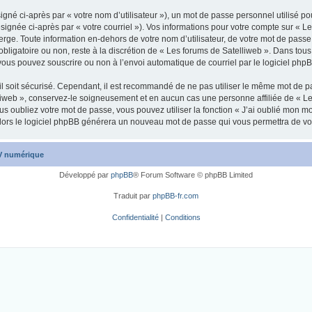
gné ci-après par « votre nom d’utilisateur »), un mot de passe personnel utilisé po
signée ci-après par « votre courriel »). Vos informations pour votre compte sur « L
ge. Toute information en-dehors de votre nom d’utilisateur, de votre mot de passe 
obligatoire ou non, reste à la discrétion de « Les forums de Satelliweb ». Dans tous
vous pouvez souscrire ou non à l’envoi automatique de courriel par le logiciel php
l soit sécurisé. Cependant, il est recommandé de ne pas utiliser le même mot de pas
liweb », conservez-le soigneusement et en aucun cas une personne affiliée de « Le
 oubliez votre mot de passe, vous pouvez utiliser la fonction « J’ai oublié mon m
, alors le logiciel phpBB générera un nouveau mot de passe qui vous permettra de v
TV numérique
Développé par
phpBB
® Forum Software © phpBB Limited
Traduit par
phpBB-fr.com
Confidentialité
|
Conditions