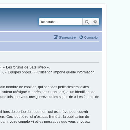
Rechercher
Recherche avancé
S’enregistrer
Connexion
 », « Les forums de Satelliweb »,
 », « Équipes phpBB ») utilisent n’importe quelle information
in nombre de cookies, qui sont des petits fichiers textes
isateur (désigné ci-après par « user-id ») et un identifiant de
 une fois que vous naviguerez sur les sujets de « Les forums de
t hors de portée du document qui est prévu pour couvrir
Ceci peut être, et n’est pas limité à : la publication de
ci par « votre compte ») et les messages que vous envoyez