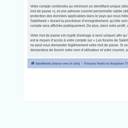
Votre compte contiendra au minimum un identifiant unique (dési
mot de passe »), et une adresse courriel personnelle valide (dé
protection des données applicables dans le pays qui nous héber
Satelliweb » durant la procédure d’enregistrement, qu’elle soit 
compte sera affichée publiquement. De plus, dans votre profil, 
Votre mot de passe est crypté (hashage à sens unique) afin qu’i
est le moyen d’accès à votre compte sur « Les forums de Satel
ne peut vous demander légitimement votre mot de passe. Si vous
demandera de fournir votre nom d’utilisateur et votre courriel
Satelliweb (retour vers le site)
Forums feeds et réception 