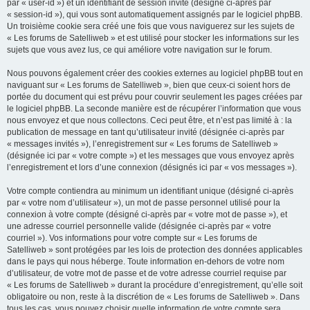
par « user-id ») et un identifiant de session invité (désigné ci-après par
« session-id »), qui vous sont automatiquement assignés par le logiciel phpBB.
Un troisième cookie sera créé une fois que vous naviguerez sur les sujets de
« Les forums de Satelliweb » et est utilisé pour stocker les informations sur les
sujets que vous avez lus, ce qui améliore votre navigation sur le forum.
Nous pouvons également créer des cookies externes au logiciel phpBB tout en
naviguant sur « Les forums de Satelliweb », bien que ceux-ci soient hors de
portée du document qui est prévu pour couvrir seulement les pages créées par
le logiciel phpBB. La seconde manière est de récupérer l’information que vous
nous envoyez et que nous collectons. Ceci peut être, et n’est pas limité à : la
publication de message en tant qu’utilisateur invité (désignée ci-après par
« messages invités »), l’enregistrement sur « Les forums de Satelliweb »
(désignée ici par « votre compte ») et les messages que vous envoyez après
l’enregistrement et lors d’une connexion (désignés ici par « vos messages »).
Votre compte contiendra au minimum un identifiant unique (désigné ci-après
par « votre nom d’utilisateur »), un mot de passe personnel utilisé pour la
connexion à votre compte (désigné ci-après par « votre mot de passe »), et
une adresse courriel personnelle valide (désignée ci-après par « votre
courriel »). Vos informations pour votre compte sur « Les forums de
Satelliweb » sont protégées par les lois de protection des données applicables
dans le pays qui nous héberge. Toute information en-dehors de votre nom
d’utilisateur, de votre mot de passe et de votre adresse courriel requise par
« Les forums de Satelliweb » durant la procédure d’enregistrement, qu’elle soit
obligatoire ou non, reste à la discrétion de « Les forums de Satelliweb ». Dans
tous les cas, vous pouvez choisir quelle information de votre compte sera