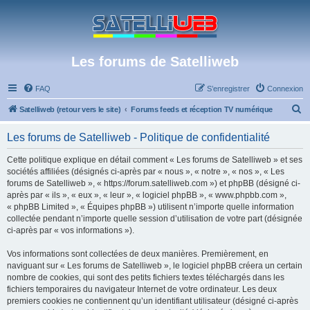
Les forums de Satelliweb
FAQ
S’enregistrer
Connexion
R
Satelliweb (retour vers le site)
Forums feeds et réception TV numérique
e
Les forums de Satelliweb - Politique de confidentialité
c
h
Cette politique explique en détail comment « Les forums de Satelliweb » et ses
sociétés affiliées (désignés ci-après par « nous », « notre », « nos », « Les
e
forums de Satelliweb », « https://forum.satelliweb.com ») et phpBB (désigné ci-
r
après par « ils », « eux », « leur », « logiciel phpBB », « www.phpbb.com »,
« phpBB Limited », « Équipes phpBB ») utilisent n’importe quelle information
c
collectée pendant n’importe quelle session d’utilisation de votre part (désignée
h
ci-après par « vos informations »).
e
Vos informations sont collectées de deux manières. Premièrement, en
r
naviguant sur « Les forums de Satelliweb », le logiciel phpBB créera un certain
nombre de cookies, qui sont des petits fichiers textes téléchargés dans les
fichiers temporaires du navigateur Internet de votre ordinateur. Les deux
premiers cookies ne contiennent qu’un identifiant utilisateur (désigné ci-après