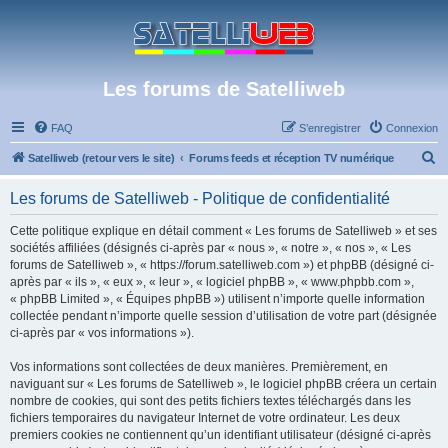
Les forums de Satelliweb
FAQ
S’enregistrer
Connexion
R
Satelliweb (retour vers le site)
Forums feeds et réception TV numérique
e
Les forums de Satelliweb - Politique de confidentialité
c
h
Cette politique explique en détail comment « Les forums de Satelliweb » et ses
sociétés affiliées (désignés ci-après par « nous », « notre », « nos », « Les
e
forums de Satelliweb », « https://forum.satelliweb.com ») et phpBB (désigné ci-
r
après par « ils », « eux », « leur », « logiciel phpBB », « www.phpbb.com »,
« phpBB Limited », « Équipes phpBB ») utilisent n’importe quelle information
c
collectée pendant n’importe quelle session d’utilisation de votre part (désignée
h
ci-après par « vos informations »).
e
Vos informations sont collectées de deux manières. Premièrement, en
r
naviguant sur « Les forums de Satelliweb », le logiciel phpBB créera un certain
nombre de cookies, qui sont des petits fichiers textes téléchargés dans les
fichiers temporaires du navigateur Internet de votre ordinateur. Les deux
premiers cookies ne contiennent qu’un identifiant utilisateur (désigné ci-après