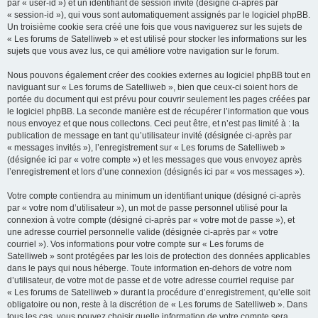
par « user-id ») et un identifiant de session invité (désigné ci-après par
« session-id »), qui vous sont automatiquement assignés par le logiciel phpBB.
Un troisième cookie sera créé une fois que vous naviguerez sur les sujets de
« Les forums de Satelliweb » et est utilisé pour stocker les informations sur les
sujets que vous avez lus, ce qui améliore votre navigation sur le forum.
Nous pouvons également créer des cookies externes au logiciel phpBB tout en
naviguant sur « Les forums de Satelliweb », bien que ceux-ci soient hors de
portée du document qui est prévu pour couvrir seulement les pages créées par
le logiciel phpBB. La seconde manière est de récupérer l’information que vous
nous envoyez et que nous collectons. Ceci peut être, et n’est pas limité à : la
publication de message en tant qu’utilisateur invité (désignée ci-après par
« messages invités »), l’enregistrement sur « Les forums de Satelliweb »
(désignée ici par « votre compte ») et les messages que vous envoyez après
l’enregistrement et lors d’une connexion (désignés ici par « vos messages »).
Votre compte contiendra au minimum un identifiant unique (désigné ci-après
par « votre nom d’utilisateur »), un mot de passe personnel utilisé pour la
connexion à votre compte (désigné ci-après par « votre mot de passe »), et
une adresse courriel personnelle valide (désignée ci-après par « votre
courriel »). Vos informations pour votre compte sur « Les forums de
Satelliweb » sont protégées par les lois de protection des données applicables
dans le pays qui nous héberge. Toute information en-dehors de votre nom
d’utilisateur, de votre mot de passe et de votre adresse courriel requise par
« Les forums de Satelliweb » durant la procédure d’enregistrement, qu’elle soit
obligatoire ou non, reste à la discrétion de « Les forums de Satelliweb ». Dans
tous les cas, vous pouvez choisir quelle information de votre compte sera