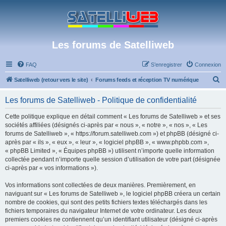
Les forums de Satelliweb
FAQ
S’enregistrer
Connexion
R
Satelliweb (retour vers le site)
Forums feeds et réception TV numérique
e
Les forums de Satelliweb - Politique de confidentialité
c
h
Cette politique explique en détail comment « Les forums de Satelliweb » et ses
sociétés affiliées (désignés ci-après par « nous », « notre », « nos », « Les
e
forums de Satelliweb », « https://forum.satelliweb.com ») et phpBB (désigné ci-
r
après par « ils », « eux », « leur », « logiciel phpBB », « www.phpbb.com »,
« phpBB Limited », « Équipes phpBB ») utilisent n’importe quelle information
c
collectée pendant n’importe quelle session d’utilisation de votre part (désignée
h
ci-après par « vos informations »).
e
Vos informations sont collectées de deux manières. Premièrement, en
r
naviguant sur « Les forums de Satelliweb », le logiciel phpBB créera un certain
nombre de cookies, qui sont des petits fichiers textes téléchargés dans les
fichiers temporaires du navigateur Internet de votre ordinateur. Les deux
premiers cookies ne contiennent qu’un identifiant utilisateur (désigné ci-après