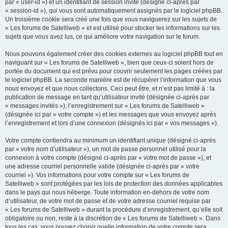
par « user-id ») et un identifiant de session invité (désigné ci-après par
« session-id »), qui vous sont automatiquement assignés par le logiciel phpBB.
Un troisième cookie sera créé une fois que vous naviguerez sur les sujets de
« Les forums de Satelliweb » et est utilisé pour stocker les informations sur les
sujets que vous avez lus, ce qui améliore votre navigation sur le forum.
Nous pouvons également créer des cookies externes au logiciel phpBB tout en
naviguant sur « Les forums de Satelliweb », bien que ceux-ci soient hors de
portée du document qui est prévu pour couvrir seulement les pages créées par
le logiciel phpBB. La seconde manière est de récupérer l’information que vous
nous envoyez et que nous collectons. Ceci peut être, et n’est pas limité à : la
publication de message en tant qu’utilisateur invité (désignée ci-après par
« messages invités »), l’enregistrement sur « Les forums de Satelliweb »
(désignée ici par « votre compte ») et les messages que vous envoyez après
l’enregistrement et lors d’une connexion (désignés ici par « vos messages »).
Votre compte contiendra au minimum un identifiant unique (désigné ci-après
par « votre nom d’utilisateur »), un mot de passe personnel utilisé pour la
connexion à votre compte (désigné ci-après par « votre mot de passe »), et
une adresse courriel personnelle valide (désignée ci-après par « votre
courriel »). Vos informations pour votre compte sur « Les forums de
Satelliweb » sont protégées par les lois de protection des données applicables
dans le pays qui nous héberge. Toute information en-dehors de votre nom
d’utilisateur, de votre mot de passe et de votre adresse courriel requise par
« Les forums de Satelliweb » durant la procédure d’enregistrement, qu’elle soit
obligatoire ou non, reste à la discrétion de « Les forums de Satelliweb ». Dans
tous les cas, vous pouvez choisir quelle information de votre compte sera