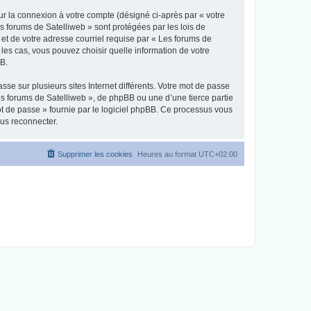
ur la connexion à votre compte (désigné ci-après par « votre
es forums de Satelliweb » sont protégées par les lois de
et de votre adresse courriel requise par « Les forums de
 les cas, vous pouvez choisir quelle information de votre
BB.
se sur plusieurs sites Internet différents. Votre mot de passe
s forums de Satelliweb », de phpBB ou une d’une tierce partie
ot de passe » fournie par le logiciel phpBB. Ce processus vous
ous reconnecter.
Supprimer les cookies
Heures au format
UTC+02:00