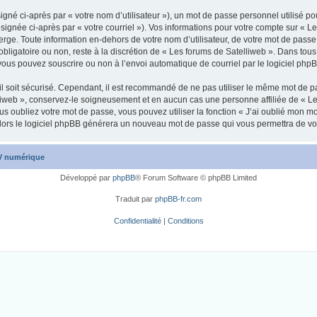
gné ci-après par « votre nom d’utilisateur »), un mot de passe personnel utilisé po
signée ci-après par « votre courriel »). Vos informations pour votre compte sur « L
ge. Toute information en-dehors de votre nom d’utilisateur, de votre mot de passe 
obligatoire ou non, reste à la discrétion de « Les forums de Satelliweb ». Dans tous
vous pouvez souscrire ou non à l’envoi automatique de courriel par le logiciel php
l soit sécurisé. Cependant, il est recommandé de ne pas utiliser le même mot de pas
liweb », conservez-le soigneusement et en aucun cas une personne affiliée de « Le
 oubliez votre mot de passe, vous pouvez utiliser la fonction « J’ai oublié mon m
, alors le logiciel phpBB générera un nouveau mot de passe qui vous permettra de v
TV numérique
Développé par
phpBB
® Forum Software © phpBB Limited
Traduit par
phpBB-fr.com
Confidentialité
|
Conditions