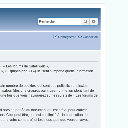
Rechercher
Recherche avancé
S’enregistrer
Connexion
 », « Les forums de Satelliweb »,
 », « Équipes phpBB ») utilisent n’importe quelle information
in nombre de cookies, qui sont des petits fichiers textes
isateur (désigné ci-après par « user-id ») et un identifiant de
 une fois que vous naviguerez sur les sujets de « Les forums de
t hors de portée du document qui est prévu pour couvrir
Ceci peut être, et n’est pas limité à : la publication de
ci par « votre compte ») et les messages que vous envoyez