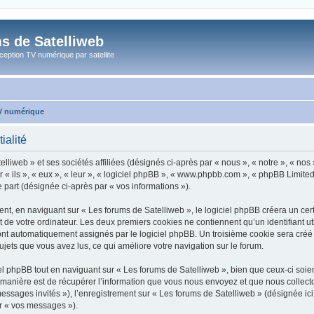
s de Satelliweb
eption TV numérique par satellite
TV numérique
ialité
liweb » et ses sociétés affiliées (désignés ci-après par « nous », « notre », « nos
r « ils », « eux », « leur », « logiciel phpBB », « www.phpbb.com », « phpBB Limited
e part (désignée ci-après par « vos informations »).
, en naviguant sur « Les forums de Satelliweb », le logiciel phpBB créera un certa
 de votre ordinateur. Les deux premiers cookies ne contiennent qu’un identifiant util
 sont automatiquement assignés par le logiciel phpBB. Un troisième cookie sera créé
 sujets que vous avez lus, ce qui améliore votre navigation sur le forum.
 phpBB tout en naviguant sur « Les forums de Satelliweb », bien que ceux-ci soien
nière est de récupérer l’information que vous nous envoyez et que nous collectons. 
 messages invités »), l’enregistrement sur « Les forums de Satelliweb » (désignée i
ar « vos messages »).