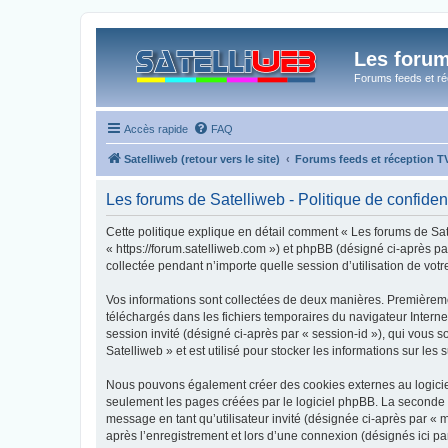
Les forum
Forums feeds et réc
Accès rapide
FAQ
Satelliweb (retour vers le site)
Forums feeds et réception 
Les forums de Satelliweb - Politique de confident
Cette politique explique en détail comment « Les forums de Satel
« https://forum.satelliweb.com ») et phpBB (désigné ci-après pa
collectée pendant n’importe quelle session d’utilisation de votr
Vos informations sont collectées de deux manières. Premièrement
téléchargés dans les fichiers temporaires du navigateur Internet
session invité (désigné ci-après par « session-id »), qui vous
Satelliweb » et est utilisé pour stocker les informations sur les
Nous pouvons également créer des cookies externes au logiciel
seulement les pages créées par le logiciel phpBB. La seconde ma
message en tant qu’utilisateur invité (désignée ci-après par «
après l’enregistrement et lors d’une connexion (désignés ici p