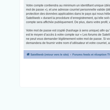
Votre compte contiendra au minimum un identifiant unique (dési
mot de passe »), et une adresse courriel personnelle valide (dé
protection des données applicables dans le pays qui nous héber
Satelliweb » durant la procédure d’enregistrement, qu’elle soit 
compte sera affichée publiquement. De plus, dans votre profil, 
Votre mot de passe est crypté (hashage à sens unique) afin qu’i
est le moyen d’accès à votre compte sur « Les forums de Satel
ne peut vous demander légitimement votre mot de passe. Si vous
demandera de fournir votre nom d’utilisateur et votre courriel
Satelliweb (retour vers le site)
Forums feeds et réception 