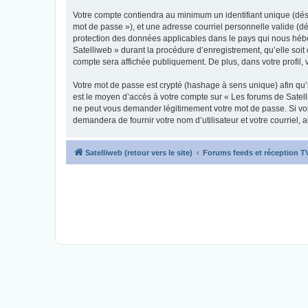
Votre compte contiendra au minimum un identifiant unique (dési
mot de passe »), et une adresse courriel personnelle valide (dé
protection des données applicables dans le pays qui nous héber
Satelliweb » durant la procédure d’enregistrement, qu’elle soit 
compte sera affichée publiquement. De plus, dans votre profil, 
Votre mot de passe est crypté (hashage à sens unique) afin qu’i
est le moyen d’accès à votre compte sur « Les forums de Satel
ne peut vous demander légitimement votre mot de passe. Si vous
demandera de fournir votre nom d’utilisateur et votre courriel
Satelliweb (retour vers le site)
Forums feeds et réception 