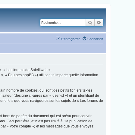
Rechercher
Recherche avancé
S’enregistrer
Connexion
 », « Les forums de Satelliweb »,
 », « Équipes phpBB ») utilisent n’importe quelle information
in nombre de cookies, qui sont des petits fichiers textes
isateur (désigné ci-après par « user-id ») et un identifiant de
 une fois que vous naviguerez sur les sujets de « Les forums de
t hors de portée du document qui est prévu pour couvrir
Ceci peut être, et n’est pas limité à : la publication de
ci par « votre compte ») et les messages que vous envoyez