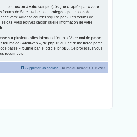
ur la connexion à votre compte (désigné ci-après par « votre
es forums de Satelliweb » sont protégées par les lois de
et de votre adresse courriel requise par « Les forums de
 les cas, vous pouvez choisir quelle information de votre
BB.
se sur plusieurs sites Internet différents. Votre mot de passe
s forums de Satelliweb », de phpBB ou une d’une tierce partie
ot de passe » fournie par le logiciel phpBB. Ce processus vous
ous reconnecter.
Supprimer les cookies
Heures au format
UTC+02:00