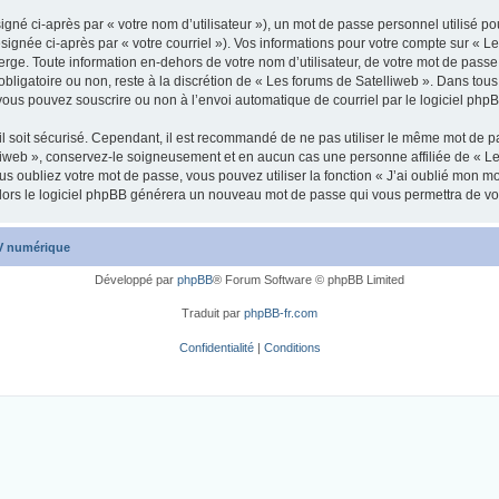
gné ci-après par « votre nom d’utilisateur »), un mot de passe personnel utilisé po
signée ci-après par « votre courriel »). Vos informations pour votre compte sur « L
ge. Toute information en-dehors de votre nom d’utilisateur, de votre mot de passe 
obligatoire ou non, reste à la discrétion de « Les forums de Satelliweb ». Dans tous
vous pouvez souscrire ou non à l’envoi automatique de courriel par le logiciel php
l soit sécurisé. Cependant, il est recommandé de ne pas utiliser le même mot de pas
liweb », conservez-le soigneusement et en aucun cas une personne affiliée de « Le
 oubliez votre mot de passe, vous pouvez utiliser la fonction « J’ai oublié mon m
, alors le logiciel phpBB générera un nouveau mot de passe qui vous permettra de v
TV numérique
Développé par
phpBB
® Forum Software © phpBB Limited
Traduit par
phpBB-fr.com
Confidentialité
|
Conditions