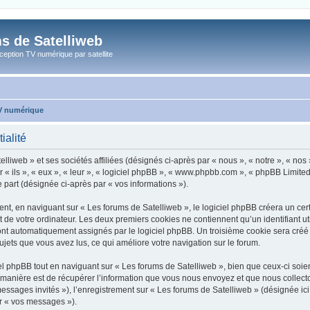
s de Satelliweb
eption TV numérique par satellite
TV numérique
ialité
liweb » et ses sociétés affiliées (désignés ci-après par « nous », « notre », « nos
r « ils », « eux », « leur », « logiciel phpBB », « www.phpbb.com », « phpBB Limited
e part (désignée ci-après par « vos informations »).
, en naviguant sur « Les forums de Satelliweb », le logiciel phpBB créera un certa
 de votre ordinateur. Les deux premiers cookies ne contiennent qu’un identifiant util
 sont automatiquement assignés par le logiciel phpBB. Un troisième cookie sera créé
 sujets que vous avez lus, ce qui améliore votre navigation sur le forum.
 phpBB tout en naviguant sur « Les forums de Satelliweb », bien que ceux-ci soien
nière est de récupérer l’information que vous nous envoyez et que nous collectons. 
 messages invités »), l’enregistrement sur « Les forums de Satelliweb » (désignée i
ar « vos messages »).