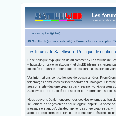
Les forum
Forums feeds et réc
Accès rapide
FAQ
Satelliweb (retour vers le site)
Forums feeds et réception 
Les forums de Satelliweb - Politique de confident
Cette politique explique en détail comment « Les forums de Satel
« https://forum.satelliweb.com ») et phpBB (désigné ci-après pa
collectée pendant n’importe quelle session d’utilisation de votr
Vos informations sont collectées de deux manières. Premièrement
téléchargés dans les fichiers temporaires du navigateur Internet
session invité (désigné ci-après par « session-id »), qui vous
Satelliweb » et est utilisé pour stocker les informations sur les
Nous pouvons également créer des cookies externes au logiciel
seulement les pages créées par le logiciel phpBB. La seconde ma
message en tant qu’utilisateur invité (désignée ci-après par «
après l’enregistrement et lors d’une connexion (désignés ici p