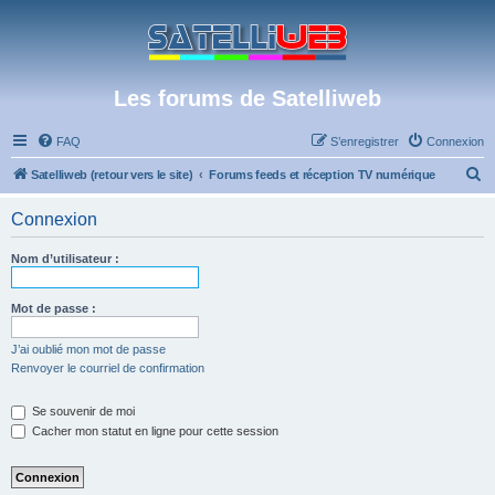
Les forums de Satelliweb
FAQ
S’enregistrer
Connexion
R
Satelliweb (retour vers le site)
Forums feeds et réception TV numérique
e
Connexion
c
h
Nom d’utilisateur :
e
r
Mot de passe :
c
J’ai oublié mon mot de passe
h
Renvoyer le courriel de confirmation
e
Se souvenir de moi
r
Cacher mon statut en ligne pour cette session