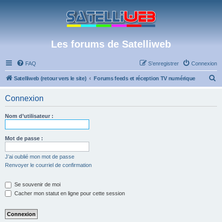
Les forums de Satelliweb
FAQ
S’enregistrer
Connexion
R
Satelliweb (retour vers le site)
Forums feeds et réception TV numérique
e
Connexion
c
h
Nom d’utilisateur :
e
r
Mot de passe :
c
J’ai oublié mon mot de passe
h
Renvoyer le courriel de confirmation
e
Se souvenir de moi
r
Cacher mon statut en ligne pour cette session