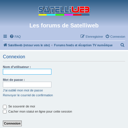
Les forums de Satelliweb
FAQ
S’enregistrer
Connexion
R
Satelliweb (retour vers le site)
Forums feeds et réception TV numérique
e
Connexion
c
h
Nom d’utilisateur :
e
r
Mot de passe :
c
J’ai oublié mon mot de passe
h
Renvoyer le courriel de confirmation
e
Se souvenir de moi
r
Cacher mon statut en ligne pour cette session