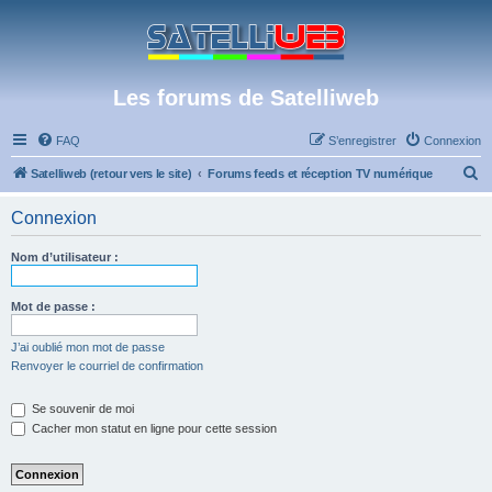
Les forums de Satelliweb
FAQ
S’enregistrer
Connexion
R
Satelliweb (retour vers le site)
Forums feeds et réception TV numérique
e
Connexion
c
h
Nom d’utilisateur :
e
r
Mot de passe :
c
J’ai oublié mon mot de passe
h
Renvoyer le courriel de confirmation
e
Se souvenir de moi
r
Cacher mon statut en ligne pour cette session