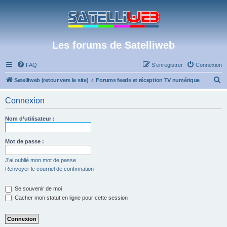
Les forums de Satelliweb
FAQ
S’enregistrer
Connexion
R
Satelliweb (retour vers le site)
Forums feeds et réception TV numérique
e
Connexion
c
h
Nom d’utilisateur :
e
r
Mot de passe :
c
J’ai oublié mon mot de passe
h
Renvoyer le courriel de confirmation
e
Se souvenir de moi
r
Cacher mon statut en ligne pour cette session