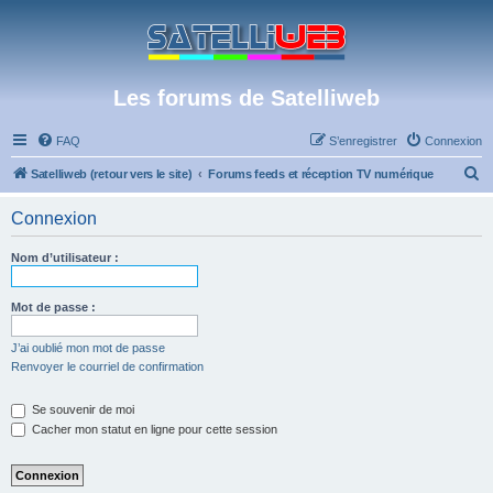
Les forums de Satelliweb
FAQ
S’enregistrer
Connexion
R
Satelliweb (retour vers le site)
Forums feeds et réception TV numérique
e
Connexion
c
h
Nom d’utilisateur :
e
r
Mot de passe :
c
J’ai oublié mon mot de passe
h
Renvoyer le courriel de confirmation
e
Se souvenir de moi
r
Cacher mon statut en ligne pour cette session