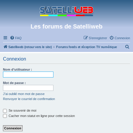
Les forums de Satelliweb
FAQ
S’enregistrer
Connexion
R
Satelliweb (retour vers le site)
Forums feeds et réception TV numérique
e
Connexion
c
h
Nom d’utilisateur :
e
r
Mot de passe :
c
J’ai oublié mon mot de passe
h
Renvoyer le courriel de confirmation
e
Se souvenir de moi
r
Cacher mon statut en ligne pour cette session