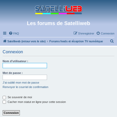
Les forums de Satelliweb
FAQ
S’enregistrer
Connexion
R
Satelliweb (retour vers le site)
Forums feeds et réception TV numérique
e
Connexion
c
h
Nom d’utilisateur :
e
r
Mot de passe :
c
J’ai oublié mon mot de passe
h
Renvoyer le courriel de confirmation
e
Se souvenir de moi
r
Cacher mon statut en ligne pour cette session