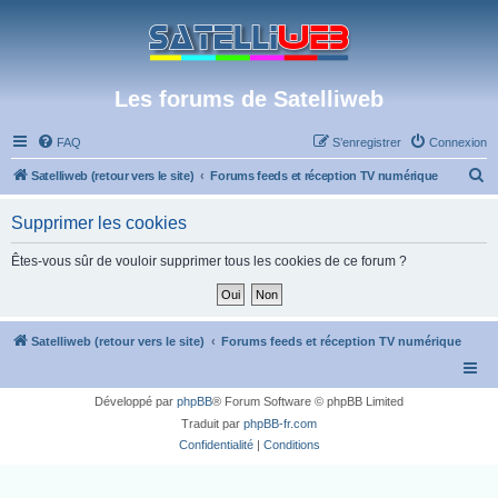
Les forums de Satelliweb
FAQ
S’enregistrer
Connexion
R
Satelliweb (retour vers le site)
Forums feeds et réception TV numérique
e
Supprimer les cookies
c
h
Êtes-vous sûr de vouloir supprimer tous les cookies de ce forum ?
e
r
c
Satelliweb (retour vers le site)
Forums feeds et réception TV numérique
h
e
Développé par
phpBB
® Forum Software © phpBB Limited
r
Traduit par
phpBB-fr.com
Confidentialité
|
Conditions