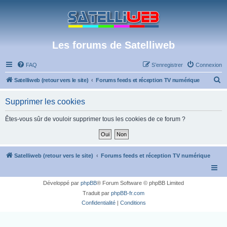
Les forums de Satelliweb
FAQ
S’enregistrer
Connexion
R
Satelliweb (retour vers le site)
Forums feeds et réception TV numérique
e
Supprimer les cookies
c
h
Êtes-vous sûr de vouloir supprimer tous les cookies de ce forum ?
e
r
c
Satelliweb (retour vers le site)
Forums feeds et réception TV numérique
h
e
Développé par
phpBB
® Forum Software © phpBB Limited
r
Traduit par
phpBB-fr.com
Confidentialité
|
Conditions