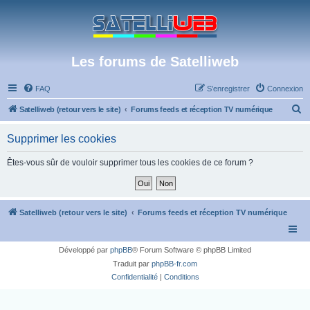
Les forums de Satelliweb
FAQ
S’enregistrer
Connexion
R
Satelliweb (retour vers le site)
Forums feeds et réception TV numérique
e
Supprimer les cookies
c
h
Êtes-vous sûr de vouloir supprimer tous les cookies de ce forum ?
e
r
c
Satelliweb (retour vers le site)
Forums feeds et réception TV numérique
h
e
Développé par
phpBB
® Forum Software © phpBB Limited
r
Traduit par
phpBB-fr.com
Confidentialité
|
Conditions