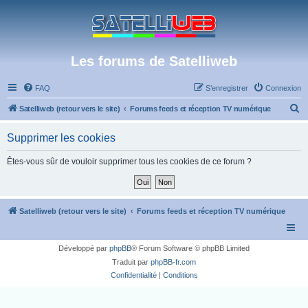
Les forums de Satelliweb
FAQ
S’enregistrer
Connexion
R
Satelliweb (retour vers le site)
Forums feeds et réception TV numérique
e
Supprimer les cookies
c
h
Êtes-vous sûr de vouloir supprimer tous les cookies de ce forum ?
e
r
c
Satelliweb (retour vers le site)
Forums feeds et réception TV numérique
h
e
Développé par
phpBB
® Forum Software © phpBB Limited
r
Traduit par
phpBB-fr.com
Confidentialité
|
Conditions