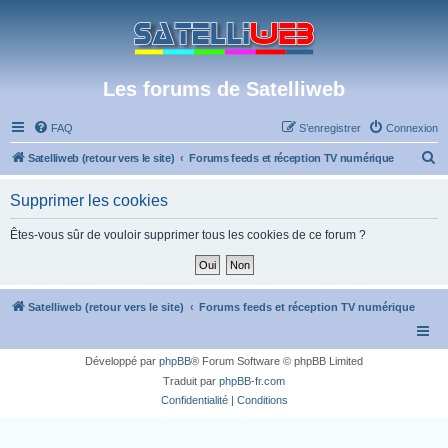
Les forums de Satelliweb
FAQ
S’enregistrer
Connexion
R
Satelliweb (retour vers le site)
Forums feeds et réception TV numérique
e
Supprimer les cookies
c
h
Êtes-vous sûr de vouloir supprimer tous les cookies de ce forum ?
e
r
c
Satelliweb (retour vers le site)
Forums feeds et réception TV numérique
h
e
Développé par
phpBB
® Forum Software © phpBB Limited
r
Traduit par
phpBB-fr.com
Confidentialité
|
Conditions