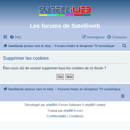
Les forums de Satelliweb
FAQ
S’enregistrer
Connexion
R
Satelliweb (retour vers le site)
Forums feeds et réception TV numérique
e
Supprimer les cookies
c
h
Êtes-vous sûr de vouloir supprimer tous les cookies de ce forum ?
e
r
c
Satelliweb (retour vers le site)
Forums feeds et réception TV numérique
h
e
Développé par
phpBB
® Forum Software © phpBB Limited
r
Traduit par
phpBB-fr.com
Confidentialité
|
Conditions