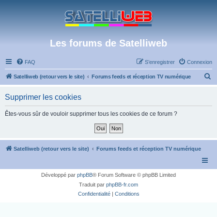
Les forums de Satelliweb
FAQ
S’enregistrer
Connexion
R
Satelliweb (retour vers le site)
Forums feeds et réception TV numérique
e
Supprimer les cookies
c
h
Êtes-vous sûr de vouloir supprimer tous les cookies de ce forum ?
e
r
c
Satelliweb (retour vers le site)
Forums feeds et réception TV numérique
h
e
Développé par
phpBB
® Forum Software © phpBB Limited
r
Traduit par
phpBB-fr.com
Confidentialité
|
Conditions