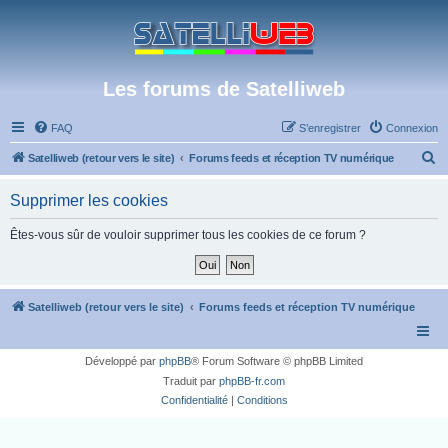
Les forums de Satelliweb
FAQ
S’enregistrer
Connexion
R
Satelliweb (retour vers le site)
Forums feeds et réception TV numérique
e
Supprimer les cookies
c
h
Êtes-vous sûr de vouloir supprimer tous les cookies de ce forum ?
e
r
c
Satelliweb (retour vers le site)
Forums feeds et réception TV numérique
h
e
Développé par
phpBB
® Forum Software © phpBB Limited
r
Traduit par
phpBB-fr.com
Confidentialité
|
Conditions