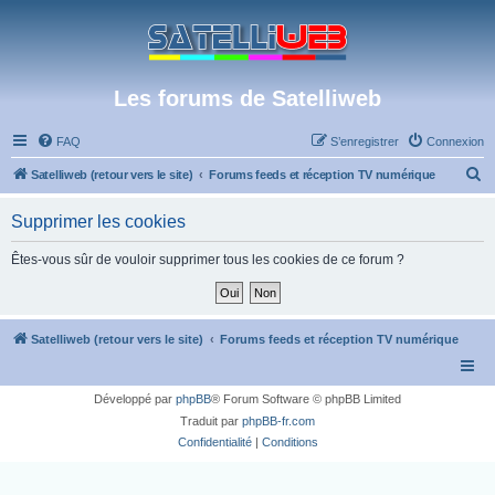
Les forums de Satelliweb
FAQ
S’enregistrer
Connexion
R
Satelliweb (retour vers le site)
Forums feeds et réception TV numérique
e
Supprimer les cookies
c
h
Êtes-vous sûr de vouloir supprimer tous les cookies de ce forum ?
e
r
c
Satelliweb (retour vers le site)
Forums feeds et réception TV numérique
h
e
Développé par
phpBB
® Forum Software © phpBB Limited
r
Traduit par
phpBB-fr.com
Confidentialité
|
Conditions