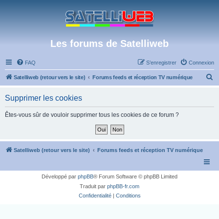
Les forums de Satelliweb
FAQ
S’enregistrer
Connexion
R
Satelliweb (retour vers le site)
Forums feeds et réception TV numérique
e
Supprimer les cookies
c
h
Êtes-vous sûr de vouloir supprimer tous les cookies de ce forum ?
e
r
c
Satelliweb (retour vers le site)
Forums feeds et réception TV numérique
h
e
Développé par
phpBB
® Forum Software © phpBB Limited
r
Traduit par
phpBB-fr.com
Confidentialité
|
Conditions