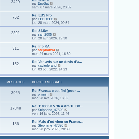
3429
l
s
V
par
EnoSat
r
e
a
o
sam. 07 mars 2026, 23:32
m
d
g
i
e
e
e
r
s
Re: EBS Pro
r
762
l
s
V
par
FEEDELE
n
e
a
o
jeu. 28 mars 2024, 09:54
i
d
g
i
e
e
e
r
Re: 34.5w
r
2391
r
l
V
par
sam2005
m
n
e
o
lun. 20 avr. 2026, 19:30
e
i
d
i
s
e
e
r
Re: lnb KA
s
r
311
r
l
V
par
stephan94
a
m
n
e
o
mer. 24 mars 2021, 16:30
g
e
i
d
i
e
s
e
e
r
Re: Vos avis sur un devis d'a…
s
r
152
r
l
V
par
xavierlerand
a
m
n
e
o
lun. 03 oct. 2022, 14:23
g
e
i
d
i
e
s
e
e
r
s
r
r
l
a
MESSAGES
DERNIER MESSAGE
m
n
e
g
e
i
d
e
s
Re: Fransat c'est fini (pour …
e
e
3965
s
V
par
onimim
r
r
a
o
mar. 28 avr. 2026, 18:52
m
n
g
i
e
i
e
r
s
Re: 11008.50 V 36 Astra 1L DV…
e
17848
l
s
V
par
Stéphane_47320
r
e
a
o
ven. 16 janv. 2026, 11:46
m
d
g
i
e
e
e
r
s
Re: Mais d'où vient ce France…
186
r
l
s
V
par
Stéphane_47320
n
e
a
o
mar. 28 janv. 2025, 20:39
i
d
g
i
e
e
e
r
r