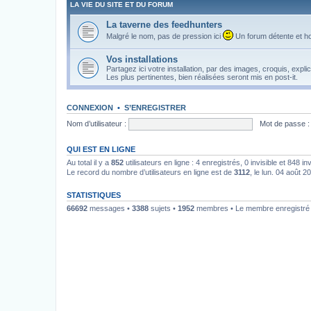
LA VIE DU SITE ET DU FORUM
La taverne des feedhunters
Malgré le nom, pas de pression ici
Un forum détente et ho
Vos installations
Partagez ici votre installation, par des images, croquis, explic
Les plus pertinentes, bien réalisées seront mis en post-it.
CONNEXION
•
S’ENREGISTRER
Nom d’utilisateur :
Mot de passe :
QUI EST EN LIGNE
Au total il y a
852
utilisateurs en ligne : 4 enregistrés, 0 invisible et 848 i
Le record du nombre d’utilisateurs en ligne est de
3112
, le lun. 04 août 2
STATISTIQUES
66692
messages •
3388
sujets •
1952
membres • Le membre enregistré l