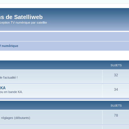
s de Satelliweb
eption TV numérique par satellite
TV numérique
SUJETS
32
l'actualité !
 KA
34
 ou en bande KA.
SUJETS
78
s réglages (débutants)