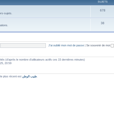
SUJETS
678
rs-sujets.
38
ations.
J’ai oublié mon mot de passe
|
Se souvenir de moi
nvités (d’après le nombre d’utilisateurs actifs ces 15 dernières minutes)
025, 20:59
e plus récent est
طبيب الوطن
.