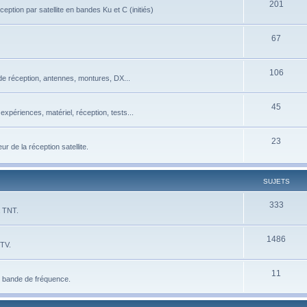
201
eption par satellite en bandes Ku et C (initiés)
67
106
de réception, antennes, montures, DX...
45
xpériences, matériel, réception, tests...
23
 de la réception satellite.
SUJETS
333
a TNT.
1486
 TV.
11
e bande de fréquence.