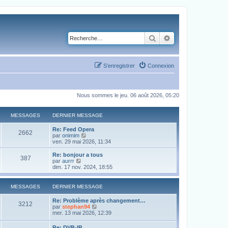
Rechercher
Recherche avancé
S’enregistrer
Connexion
Nous sommes le jeu. 06 août 2026, 05:20
MESSAGES
DERNIER MESSAGE
Re: Feed Opera
2662
V
par
onimim
o
ven. 29 mai 2026, 11:34
i
r
Re: bonjour a tous
387
l
V
par
aurrr
e
o
dim. 17 nov. 2024, 18:55
d
i
e
r
r
l
MESSAGES
DERNIER MESSAGE
n
e
i
d
Re: Problème après changement…
e
e
3212
V
par
stephan94
r
r
o
mer. 13 mai 2026, 12:39
m
n
i
e
i
r
s
Re: DVB-IP
e