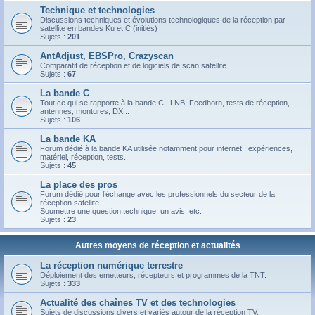
Technique et technologies
Discussions techniques et évolutions technologiques de la réception par
satellite en bandes Ku et C (initiés)
Sujets :
201
AntAdjust, EBSPro, Crazyscan
Comparatif de réception et de logiciels de scan satellite.
Sujets :
67
La bande C
Tout ce qui se rapporte à la bande C : LNB, Feedhorn, tests de réception,
antennes, montures, DX...
Sujets :
106
La bande KA
Forum dédié à la bande KA utilisée notamment pour internet : expériences,
matériel, réception, tests...
Sujets :
45
La place des pros
Forum dédié pour l’échange avec les professionnels du secteur de la
réception satellite.
Soumettre une question technique, un avis, etc.
Sujets :
23
Autres moyens de réception et actualités
La réception numérique terrestre
Déploiement des emetteurs, récepteurs et programmes de la TNT.
Sujets :
333
Actualité des chaînes TV et des technologies
Sujets de discussions divers et variés autour de la réception TV.