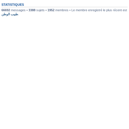
STATISTIQUES
66692
messages •
3388
sujets •
1952
membres • Le membre enregistré le plus récent est
طبيب الوطن
.