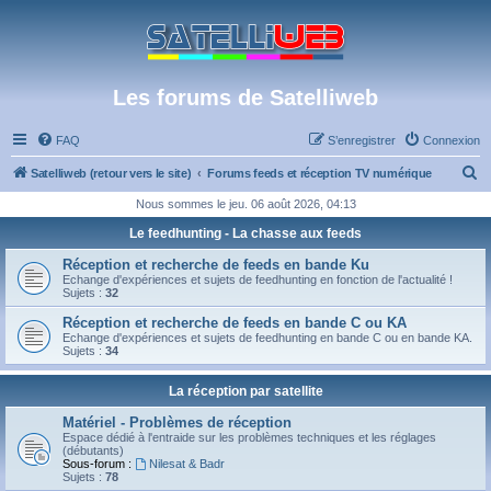
Les forums de Satelliweb
FAQ
S’enregistrer
Connexion
R
Satelliweb (retour vers le site)
Forums feeds et réception TV numérique
e
Nous sommes le jeu. 06 août 2026, 04:13
c
Le feedhunting - La chasse aux feeds
h
Réception et recherche de feeds en bande Ku
e
Echange d'expériences et sujets de feedhunting en fonction de l'actualité !
Sujets :
32
r
Réception et recherche de feeds en bande C ou KA
c
Echange d'expériences et sujets de feedhunting en bande C ou en bande KA.
Sujets :
34
h
e
La réception par satellite
r
Matériel - Problèmes de réception
Espace dédié à l'entraide sur les problèmes techniques et les réglages
(débutants)
Sous-forum :
Nilesat & Badr
Sujets :
78