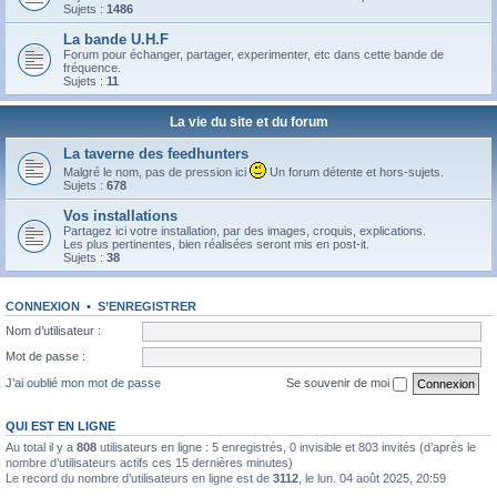
Sujets :
1486
La bande U.H.F
Forum pour échanger, partager, experimenter, etc dans cette bande de
fréquence.
Sujets :
11
La vie du site et du forum
La taverne des feedhunters
Malgré le nom, pas de pression ici
Un forum détente et hors-sujets.
Sujets :
678
Vos installations
Partagez ici votre installation, par des images, croquis, explications.
Les plus pertinentes, bien réalisées seront mis en post-it.
Sujets :
38
CONNEXION
•
S’ENREGISTRER
Nom d’utilisateur :
Mot de passe :
J’ai oublié mon mot de passe
Se souvenir de moi
QUI EST EN LIGNE
Au total il y a
808
utilisateurs en ligne : 5 enregistrés, 0 invisible et 803 invités (d’après le
nombre d’utilisateurs actifs ces 15 dernières minutes)
Le record du nombre d’utilisateurs en ligne est de
3112
, le lun. 04 août 2025, 20:59