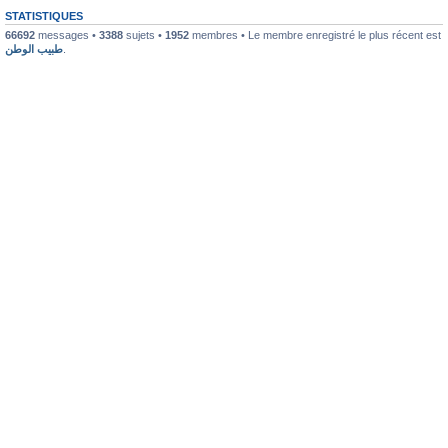
STATISTIQUES
66692
messages •
3388
sujets •
1952
membres • Le membre enregistré le plus récent est
طبيب الوطن
.