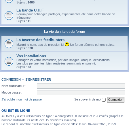
Sujets :
1486
La bande U.H.F
Forum pour échanger, partager, experimenter, etc dans cette bande de
fréquence.
Sujets :
11
La vie du site et du forum
La taverne des feedhunters
Malgré le nom, pas de pression ici
Un forum détente et hors-sujets.
Sujets :
678
Vos installations
Partagez ici votre installation, par des images, croquis, explications.
Les plus pertinentes, bien réalisées seront mis en post-it.
Sujets :
38
CONNEXION
•
S’ENREGISTRER
Nom d’utilisateur :
Mot de passe :
J’ai oublié mon mot de passe
Se souvenir de moi
QUI EST EN LIGNE
Au total il y a
261
utilisateurs en ligne : 4 enregistrés, 0 invisible et 257 invités (d’après le
nombre d’utilisateurs actifs ces 15 dernières minutes)
Le record du nombre d’utilisateurs en ligne est de
3112
, le lun. 04 août 2025, 20:59