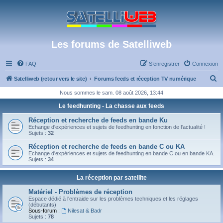
Les forums de Satelliweb
FAQ
S’enregistrer
Connexion
R
Satelliweb (retour vers le site)
Forums feeds et réception TV numérique
e
Nous sommes le sam. 08 août 2026, 13:44
c
Le feedhunting - La chasse aux feeds
h
Réception et recherche de feeds en bande Ku
e
Echange d'expériences et sujets de feedhunting en fonction de l'actualité !
Sujets :
32
r
Réception et recherche de feeds en bande C ou KA
c
Echange d'expériences et sujets de feedhunting en bande C ou en bande KA.
Sujets :
34
h
e
La réception par satellite
r
Matériel - Problèmes de réception
Espace dédié à l'entraide sur les problèmes techniques et les réglages
(débutants)
Sous-forum :
Nilesat & Badr
Sujets :
78