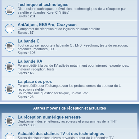
Technique et technologies
Discussions techniques et évolutions technologiques de la réception par
satellite en bandes Ku et C (initiés)
Sujets :
201
AntAdjust, EBSPro, Crazyscan
Comparatif de réception et de logiciels de scan satellite.
Sujets :
67
La bande C
Tout ce qui se rapporte à la bande C : LNB, Feedhorn, tests de réception,
antennes, montures, DX...
Sujets :
106
La bande KA
Forum dédié à la bande KA utilisée notamment pour internet : expériences,
matériel, réception, tests...
Sujets :
45
La place des pros
Forum dédié pour l’échange avec les professionnels du secteur de la
réception satellite.
Soumettre une question technique, un avis, etc.
Sujets :
23
Autres moyens de réception et actualités
La réception numérique terrestre
Déploiement des emetteurs, récepteurs et programmes de la TNT.
Sujets :
333
Actualité des chaînes TV et des technologies
Sujets de discussions divers et variés autour de la réception TV.