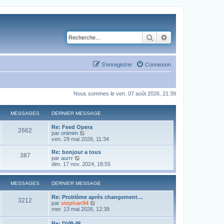
Rechercher
Recherche avancé
S’enregistrer
Connexion
Nous sommes le ven. 07 août 2026, 21:39
MESSAGES
DERNIER MESSAGE
Re: Feed Opera
2662
V
par
onimim
o
ven. 29 mai 2026, 11:34
i
r
Re: bonjour a tous
387
l
V
par
aurrr
e
o
dim. 17 nov. 2024, 18:55
d
i
e
r
r
l
MESSAGES
DERNIER MESSAGE
n
e
i
d
Re: Problème après changement…
e
e
3212
V
par
stephan94
r
r
o
mer. 13 mai 2026, 12:39
m
n
i
e
i
r
s
Re: DVB-IP
e