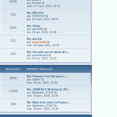
3429
l
s
V
par
EnoSat
r
e
a
o
sam. 07 mars 2026, 23:32
m
d
g
i
e
e
e
r
s
Re: EBS Pro
r
762
l
s
V
par
FEEDELE
n
e
a
o
jeu. 28 mars 2024, 09:54
i
d
g
i
e
e
e
r
Re: 34.5w
r
2391
r
l
V
par
sam2005
m
n
e
o
lun. 20 avr. 2026, 19:30
e
i
d
i
s
e
e
r
Re: lnb KA
s
r
311
r
l
V
par
stephan94
a
m
n
e
o
mer. 24 mars 2021, 16:30
g
e
i
d
i
e
s
e
e
r
Re: Vos avis sur un devis d'a…
s
r
152
r
l
V
par
xavierlerand
a
m
n
e
o
lun. 03 oct. 2022, 14:23
g
e
i
d
i
e
s
e
e
r
s
r
r
l
a
MESSAGES
DERNIER MESSAGE
m
n
e
g
e
i
d
e
s
Re: Fransat c'est fini (pour …
e
e
3965
s
V
par
onimim
r
r
a
o
mar. 28 avr. 2026, 18:52
m
n
g
i
e
i
e
r
s
Re: 11008.50 V 36 Astra 1L DV…
e
17848
l
s
V
par
Stéphane_47320
r
e
a
o
ven. 16 janv. 2026, 11:46
m
d
g
i
e
e
e
r
s
Re: Mais d'où vient ce France…
186
r
l
s
V
par
Stéphane_47320
n
e
a
o
mar. 28 janv. 2025, 20:39
i
d
g
i
e
e
e
r
r