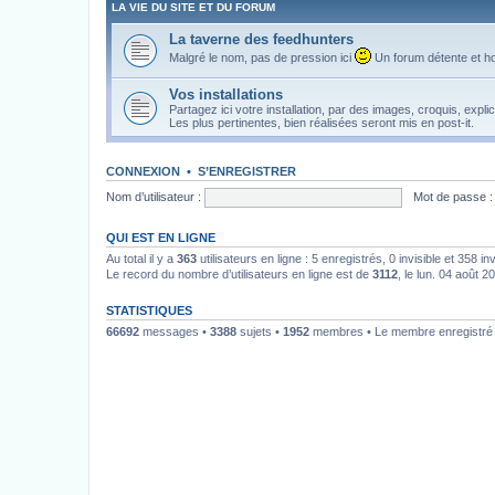
LA VIE DU SITE ET DU FORUM
La taverne des feedhunters
Malgré le nom, pas de pression ici
Un forum détente et ho
Vos installations
Partagez ici votre installation, par des images, croquis, explic
Les plus pertinentes, bien réalisées seront mis en post-it.
CONNEXION
•
S’ENREGISTRER
Nom d’utilisateur :
Mot de passe :
QUI EST EN LIGNE
Au total il y a
363
utilisateurs en ligne : 5 enregistrés, 0 invisible et 358 i
Le record du nombre d’utilisateurs en ligne est de
3112
, le lun. 04 août 2
STATISTIQUES
66692
messages •
3388
sujets •
1952
membres • Le membre enregistré l