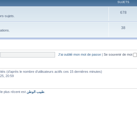
SUJETS
678
rs-sujets.
38
ations.
J’ai oublié mon mot de passe
|
Se souvenir de moi
nvités (d’après le nombre d’utilisateurs actifs ces 15 dernières minutes)
025, 20:59
e plus récent est
طبيب الوطن
.