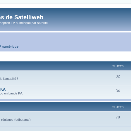
s de Satelliweb
eption TV numérique par satellite
TV numérique
SUJETS
32
l'actualité !
 KA
34
 ou en bande KA.
SUJETS
78
s réglages (débutants)