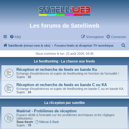
Les forums de Satelliweb
FAQ
S’enregistrer
Connexion
R
Satelliweb (retour vers le site)
Forums feeds et réception TV numérique
e
Nous sommes le lun. 10 août 2026, 04:45
c
Le feedhunting - La chasse aux feeds
h
Réception et recherche de feeds en bande Ku
e
Echange d'expériences et sujets de feedhunting en fonction de l'actualité !
Sujets :
32
r
Réception et recherche de feeds en bande C ou KA
c
Echange d'expériences et sujets de feedhunting en bande C ou en bande KA.
Sujets :
34
h
e
La réception par satellite
r
Matériel - Problèmes de réception
Espace dédié à l'entraide sur les problèmes techniques et les réglages
(débutants)
Sous-forum :
Nilesat & Badr
Sujets :
78