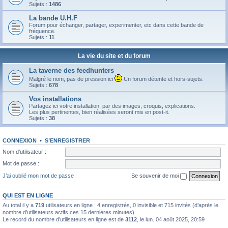
Sujets :
1486
La bande U.H.F
Forum pour échanger, partager, experimenter, etc dans cette bande de
fréquence.
Sujets :
11
La vie du site et du forum
La taverne des feedhunters
Malgré le nom, pas de pression ici
Un forum détente et hors-sujets.
Sujets :
678
Vos installations
Partagez ici votre installation, par des images, croquis, explications.
Les plus pertinentes, bien réalisées seront mis en post-it.
Sujets :
38
CONNEXION
•
S’ENREGISTRER
Nom d’utilisateur :
Mot de passe :
J’ai oublié mon mot de passe
Se souvenir de moi
QUI EST EN LIGNE
Au total il y a
719
utilisateurs en ligne : 4 enregistrés, 0 invisible et 715 invités (d’après le
nombre d’utilisateurs actifs ces 15 dernières minutes)
Le record du nombre d’utilisateurs en ligne est de
3112
, le lun. 04 août 2025, 20:59