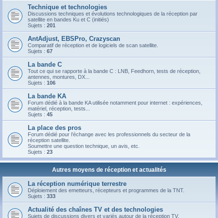
Technique et technologies
Discussions techniques et évolutions technologiques de la réception par
satellite en bandes Ku et C (initiés)
Sujets :
201
AntAdjust, EBSPro, Crazyscan
Comparatif de réception et de logiciels de scan satellite.
Sujets :
67
La bande C
Tout ce qui se rapporte à la bande C : LNB, Feedhorn, tests de réception,
antennes, montures, DX...
Sujets :
106
La bande KA
Forum dédié à la bande KA utilisée notamment pour internet : expériences,
matériel, réception, tests...
Sujets :
45
La place des pros
Forum dédié pour l’échange avec les professionnels du secteur de la
réception satellite.
Soumettre une question technique, un avis, etc.
Sujets :
23
Autres moyens de réception et actualités
La réception numérique terrestre
Déploiement des emetteurs, récepteurs et programmes de la TNT.
Sujets :
333
Actualité des chaînes TV et des technologies
Sujets de discussions divers et variés autour de la réception TV.