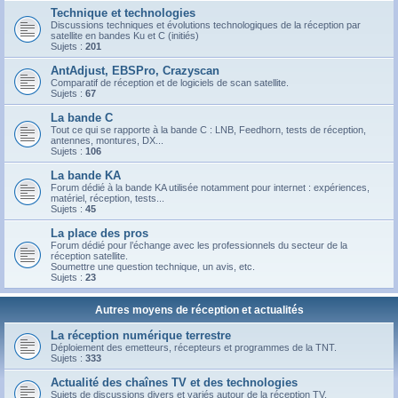
Technique et technologies
Discussions techniques et évolutions technologiques de la réception par
satellite en bandes Ku et C (initiés)
Sujets :
201
AntAdjust, EBSPro, Crazyscan
Comparatif de réception et de logiciels de scan satellite.
Sujets :
67
La bande C
Tout ce qui se rapporte à la bande C : LNB, Feedhorn, tests de réception,
antennes, montures, DX...
Sujets :
106
La bande KA
Forum dédié à la bande KA utilisée notamment pour internet : expériences,
matériel, réception, tests...
Sujets :
45
La place des pros
Forum dédié pour l’échange avec les professionnels du secteur de la
réception satellite.
Soumettre une question technique, un avis, etc.
Sujets :
23
Autres moyens de réception et actualités
La réception numérique terrestre
Déploiement des emetteurs, récepteurs et programmes de la TNT.
Sujets :
333
Actualité des chaînes TV et des technologies
Sujets de discussions divers et variés autour de la réception TV.