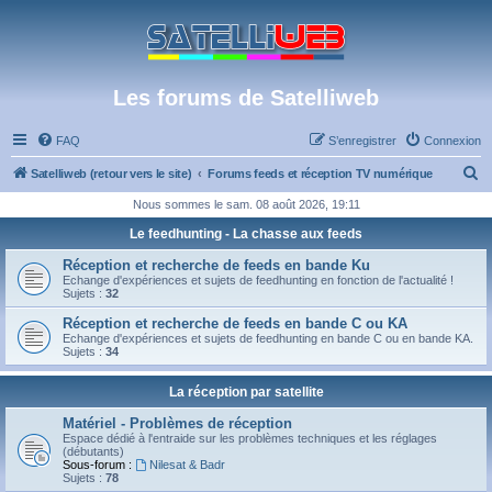
Les forums de Satelliweb
FAQ
S’enregistrer
Connexion
R
Satelliweb (retour vers le site)
Forums feeds et réception TV numérique
e
Nous sommes le sam. 08 août 2026, 19:11
c
Le feedhunting - La chasse aux feeds
h
Réception et recherche de feeds en bande Ku
e
Echange d'expériences et sujets de feedhunting en fonction de l'actualité !
Sujets :
32
r
Réception et recherche de feeds en bande C ou KA
c
Echange d'expériences et sujets de feedhunting en bande C ou en bande KA.
Sujets :
34
h
e
La réception par satellite
r
Matériel - Problèmes de réception
Espace dédié à l'entraide sur les problèmes techniques et les réglages
(débutants)
Sous-forum :
Nilesat & Badr
Sujets :
78