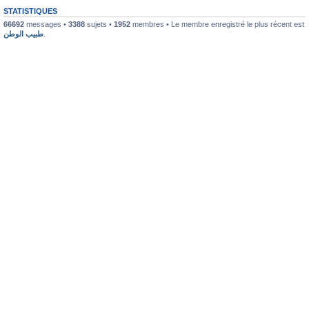
STATISTIQUES
66692
messages •
3388
sujets •
1952
membres • Le membre enregistré le plus récent est
طبيب الوطن
.