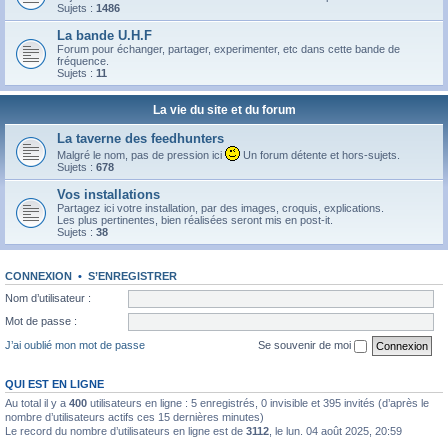
Sujets :
1486
La bande U.H.F
Forum pour échanger, partager, experimenter, etc dans cette bande de
fréquence.
Sujets :
11
La vie du site et du forum
La taverne des feedhunters
Malgré le nom, pas de pression ici
Un forum détente et hors-sujets.
Sujets :
678
Vos installations
Partagez ici votre installation, par des images, croquis, explications.
Les plus pertinentes, bien réalisées seront mis en post-it.
Sujets :
38
CONNEXION
•
S’ENREGISTRER
Nom d’utilisateur :
Mot de passe :
J’ai oublié mon mot de passe
Se souvenir de moi
QUI EST EN LIGNE
Au total il y a
400
utilisateurs en ligne : 5 enregistrés, 0 invisible et 395 invités (d’après le
nombre d’utilisateurs actifs ces 15 dernières minutes)
Le record du nombre d’utilisateurs en ligne est de
3112
, le lun. 04 août 2025, 20:59