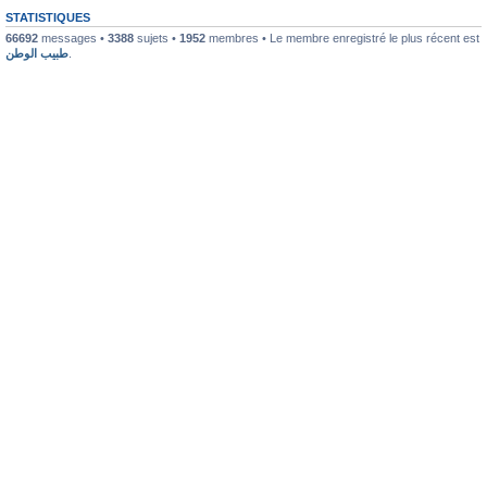
STATISTIQUES
66692
messages •
3388
sujets •
1952
membres • Le membre enregistré le plus récent est
طبيب الوطن
.