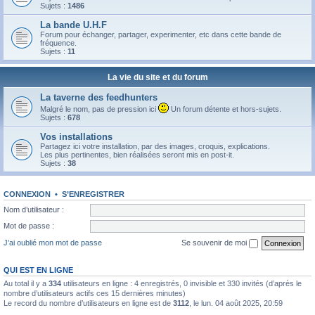
Sujets :
1486
La bande U.H.F
Forum pour échanger, partager, experimenter, etc dans cette bande de
fréquence.
Sujets :
11
La vie du site et du forum
La taverne des feedhunters
Malgré le nom, pas de pression ici
Un forum détente et hors-sujets.
Sujets :
678
Vos installations
Partagez ici votre installation, par des images, croquis, explications.
Les plus pertinentes, bien réalisées seront mis en post-it.
Sujets :
38
CONNEXION
•
S’ENREGISTRER
Nom d’utilisateur :
Mot de passe :
J’ai oublié mon mot de passe
Se souvenir de moi
QUI EST EN LIGNE
Au total il y a
334
utilisateurs en ligne : 4 enregistrés, 0 invisible et 330 invités (d’après le
nombre d’utilisateurs actifs ces 15 dernières minutes)
Le record du nombre d’utilisateurs en ligne est de
3112
, le lun. 04 août 2025, 20:59