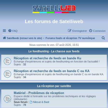
Les forums de Satelliweb
FAQ
S’enregistrer
Connexion
R
Satelliweb (retour vers le site)
Forums feeds et réception TV numérique
e
Nous sommes le ven. 07 août 2026, 16:51
c
Le feedhunting - La chasse aux feeds
h
Réception et recherche de feeds en bande Ku
e
Echange d'expériences et sujets de feedhunting en fonction de l'actualité !
Sujets :
32
r
Réception et recherche de feeds en bande C ou KA
c
Echange d'expériences et sujets de feedhunting en bande C ou en bande KA.
Sujets :
34
h
e
La réception par satellite
r
Matériel - Problèmes de réception
Espace dédié à l'entraide sur les problèmes techniques et les réglages
(débutants)
Sous-forum :
Nilesat & Badr
Sujets :
78