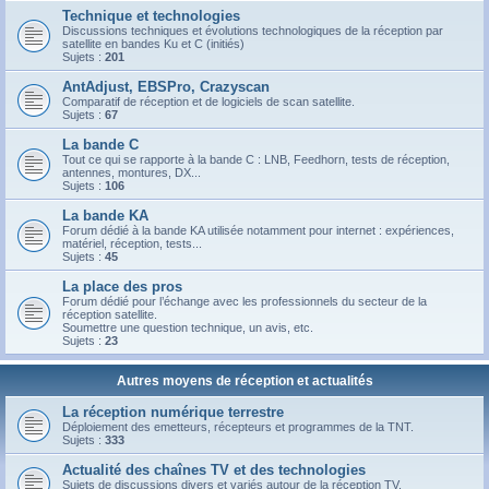
Technique et technologies
Discussions techniques et évolutions technologiques de la réception par
satellite en bandes Ku et C (initiés)
Sujets :
201
AntAdjust, EBSPro, Crazyscan
Comparatif de réception et de logiciels de scan satellite.
Sujets :
67
La bande C
Tout ce qui se rapporte à la bande C : LNB, Feedhorn, tests de réception,
antennes, montures, DX...
Sujets :
106
La bande KA
Forum dédié à la bande KA utilisée notamment pour internet : expériences,
matériel, réception, tests...
Sujets :
45
La place des pros
Forum dédié pour l’échange avec les professionnels du secteur de la
réception satellite.
Soumettre une question technique, un avis, etc.
Sujets :
23
Autres moyens de réception et actualités
La réception numérique terrestre
Déploiement des emetteurs, récepteurs et programmes de la TNT.
Sujets :
333
Actualité des chaînes TV et des technologies
Sujets de discussions divers et variés autour de la réception TV.