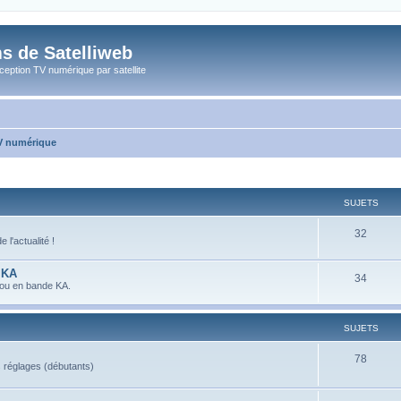
s de Satelliweb
eption TV numérique par satellite
TV numérique
SUJETS
32
l'actualité !
 KA
34
 ou en bande KA.
SUJETS
78
s réglages (débutants)