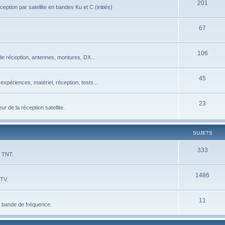
201
eption par satellite en bandes Ku et C (initiés)
67
106
de réception, antennes, montures, DX...
45
xpériences, matériel, réception, tests...
23
 de la réception satellite.
SUJETS
333
a TNT.
1486
 TV.
11
e bande de fréquence.