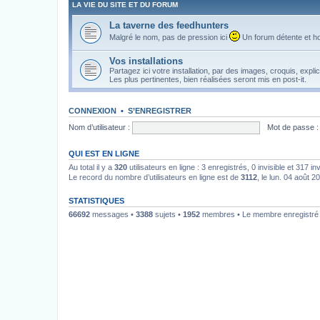
LA VIE DU SITE ET DU FORUM
La taverne des feedhunters
Malgré le nom, pas de pression ici
Un forum détente et ho
Vos installations
Partagez ici votre installation, par des images, croquis, explic
Les plus pertinentes, bien réalisées seront mis en post-it.
CONNEXION
•
S’ENREGISTRER
Nom d’utilisateur :
Mot de passe :
QUI EST EN LIGNE
Au total il y a
320
utilisateurs en ligne : 3 enregistrés, 0 invisible et 317 i
Le record du nombre d’utilisateurs en ligne est de
3112
, le lun. 04 août 2
STATISTIQUES
66692
messages •
3388
sujets •
1952
membres • Le membre enregistré l