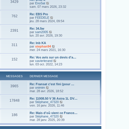
3429
l
s
V
par
EnoSat
r
e
a
o
sam. 07 mars 2026, 23:32
m
d
g
i
e
e
e
r
s
Re: EBS Pro
r
762
l
s
V
par
FEEDELE
n
e
a
o
jeu. 28 mars 2024, 09:54
i
d
g
i
e
e
e
r
Re: 34.5w
r
2391
r
l
V
par
sam2005
m
n
e
o
lun. 20 avr. 2026, 19:30
e
i
d
i
s
e
e
r
Re: lnb KA
s
r
311
r
l
V
par
stephan94
a
m
n
e
o
mer. 24 mars 2021, 16:30
g
e
i
d
i
e
s
e
e
r
Re: Vos avis sur un devis d'a…
s
r
152
r
l
V
par
xavierlerand
a
m
n
e
o
lun. 03 oct. 2022, 14:23
g
e
i
d
i
e
s
e
e
r
s
r
r
l
a
MESSAGES
DERNIER MESSAGE
m
n
e
g
e
i
d
e
s
Re: Fransat c'est fini (pour …
e
e
3965
s
V
par
onimim
r
r
a
o
mar. 28 avr. 2026, 18:52
m
n
g
i
e
i
e
r
s
Re: 11008.50 V 36 Astra 1L DV…
e
17848
l
s
V
par
Stéphane_47320
r
e
a
o
ven. 16 janv. 2026, 11:46
m
d
g
i
e
e
e
r
s
Re: Mais d'où vient ce France…
186
r
l
s
V
par
Stéphane_47320
n
e
a
o
mar. 28 janv. 2025, 20:39
i
d
g
i
e
e
e
r
r