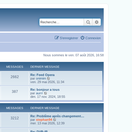
Rechercher
Recherche avancé
S’enregistrer
Connexion
Nous sommes le ven. 07 août 2026, 16:58
MESSAGES
DERNIER MESSAGE
Re: Feed Opera
2662
V
par
onimim
o
ven. 29 mai 2026, 11:34
i
r
Re: bonjour a tous
387
l
V
par
aurrr
e
o
dim. 17 nov. 2024, 18:55
d
i
e
r
r
l
MESSAGES
DERNIER MESSAGE
n
e
i
d
Re: Problème après changement…
e
e
3212
V
par
stephan94
r
r
o
mer. 13 mai 2026, 12:39
m
n
i
e
i
r
s
Re: DVB-IP
e