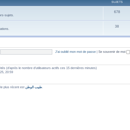
SUJETS
678
rs-sujets.
38
ations.
J’ai oublié mon mot de passe
|
Se souvenir de moi
nvités (d’après le nombre d’utilisateurs actifs ces 15 dernières minutes)
025, 20:59
e plus récent est
طبيب الوطن
.