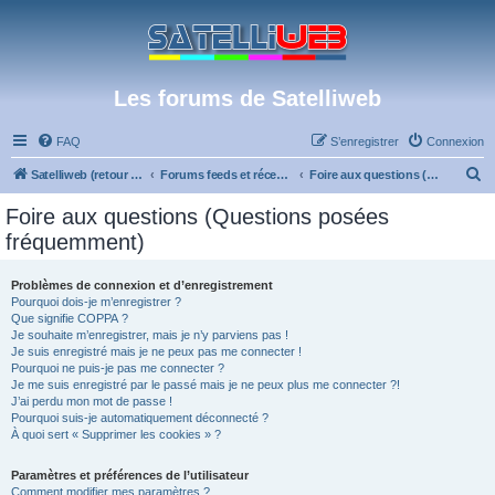
Les forums de Satelliweb
FAQ
S’enregistrer
Connexion
R
Satelliweb (retour vers le site)
Forums feeds et réception TV numérique
Foire aux questions (Questions posées fréquemment)
e
Foire aux questions (Questions posées
c
fréquemment)
h
e
Problèmes de connexion et d’enregistrement
Pourquoi dois-je m’enregistrer ?
r
Que signifie COPPA ?
c
Je souhaite m’enregistrer, mais je n’y parviens pas !
Je suis enregistré mais je ne peux pas me connecter !
h
Pourquoi ne puis-je pas me connecter ?
Je me suis enregistré par le passé mais je ne peux plus me connecter ?!
e
J’ai perdu mon mot de passe !
r
Pourquoi suis-je automatiquement déconnecté ?
À quoi sert « Supprimer les cookies » ?
Paramètres et préférences de l’utilisateur
Comment modifier mes paramètres ?