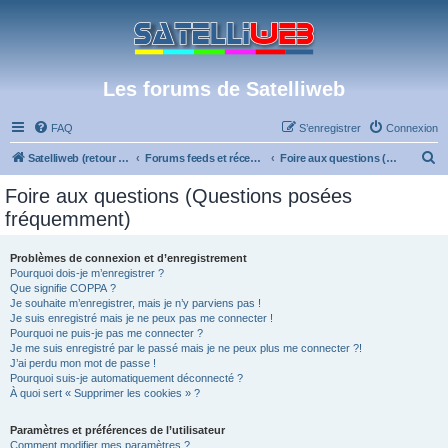
Les forums de Satelliweb
FAQ
S’enregistrer
Connexion
R
Satelliweb (retour vers le site)
Forums feeds et réception TV numérique
Foire aux questions (Questions posées fréquemment)
e
Foire aux questions (Questions posées
c
fréquemment)
h
e
Problèmes de connexion et d’enregistrement
Pourquoi dois-je m’enregistrer ?
r
Que signifie COPPA ?
c
Je souhaite m’enregistrer, mais je n’y parviens pas !
Je suis enregistré mais je ne peux pas me connecter !
h
Pourquoi ne puis-je pas me connecter ?
Je me suis enregistré par le passé mais je ne peux plus me connecter ?!
e
J’ai perdu mon mot de passe !
r
Pourquoi suis-je automatiquement déconnecté ?
À quoi sert « Supprimer les cookies » ?
Paramètres et préférences de l’utilisateur
Comment modifier mes paramètres ?