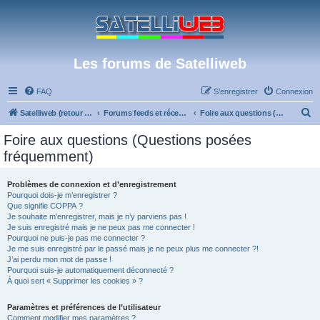
Les forums de Satelliweb
FAQ
S’enregistrer
Connexion
R
Satelliweb (retour vers le site)
Forums feeds et réception TV numérique
Foire aux questions (Questions posées fréquemment)
e
Foire aux questions (Questions posées
c
fréquemment)
h
e
Problèmes de connexion et d’enregistrement
Pourquoi dois-je m’enregistrer ?
r
Que signifie COPPA ?
c
Je souhaite m’enregistrer, mais je n’y parviens pas !
Je suis enregistré mais je ne peux pas me connecter !
h
Pourquoi ne puis-je pas me connecter ?
Je me suis enregistré par le passé mais je ne peux plus me connecter ?!
e
J’ai perdu mon mot de passe !
r
Pourquoi suis-je automatiquement déconnecté ?
À quoi sert « Supprimer les cookies » ?
Paramètres et préférences de l’utilisateur
Comment modifier mes paramètres ?