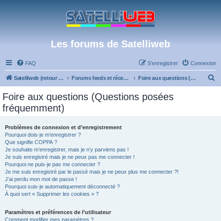
Les forums de Satelliweb
FAQ
S’enregistrer
Connexion
R
Satelliweb (retour vers le site)
Forums feeds et réception TV numérique
Foire aux questions (Questions posées fréquemment)
e
Foire aux questions (Questions posées
c
fréquemment)
h
e
Problèmes de connexion et d’enregistrement
Pourquoi dois-je m’enregistrer ?
r
Que signifie COPPA ?
c
Je souhaite m’enregistrer, mais je n’y parviens pas !
Je suis enregistré mais je ne peux pas me connecter !
h
Pourquoi ne puis-je pas me connecter ?
Je me suis enregistré par le passé mais je ne peux plus me connecter ?!
e
J’ai perdu mon mot de passe !
r
Pourquoi suis-je automatiquement déconnecté ?
À quoi sert « Supprimer les cookies » ?
Paramètres et préférences de l’utilisateur
Comment modifier mes paramètres ?