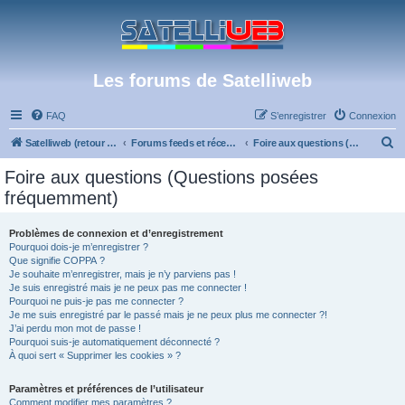
Les forums de Satelliweb
FAQ
S’enregistrer
Connexion
R
Satelliweb (retour vers le site)
Forums feeds et réception TV numérique
Foire aux questions (Questions posées fréquemment)
e
Foire aux questions (Questions posées
c
fréquemment)
h
e
Problèmes de connexion et d’enregistrement
Pourquoi dois-je m’enregistrer ?
r
Que signifie COPPA ?
c
Je souhaite m’enregistrer, mais je n’y parviens pas !
Je suis enregistré mais je ne peux pas me connecter !
h
Pourquoi ne puis-je pas me connecter ?
Je me suis enregistré par le passé mais je ne peux plus me connecter ?!
e
J’ai perdu mon mot de passe !
r
Pourquoi suis-je automatiquement déconnecté ?
À quoi sert « Supprimer les cookies » ?
Paramètres et préférences de l’utilisateur
Comment modifier mes paramètres ?