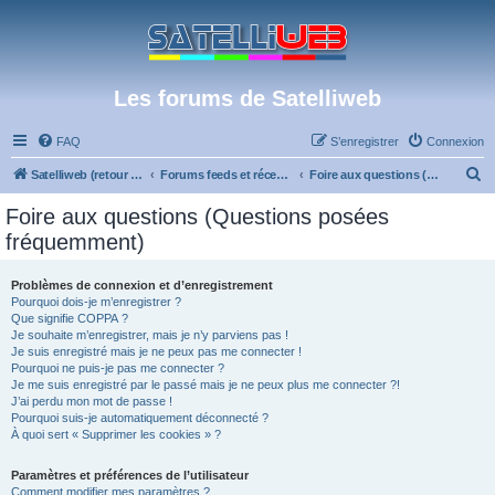
Les forums de Satelliweb
FAQ
S’enregistrer
Connexion
R
Satelliweb (retour vers le site)
Forums feeds et réception TV numérique
Foire aux questions (Questions posées fréquemment)
e
Foire aux questions (Questions posées
c
fréquemment)
h
e
Problèmes de connexion et d’enregistrement
Pourquoi dois-je m’enregistrer ?
r
Que signifie COPPA ?
c
Je souhaite m’enregistrer, mais je n’y parviens pas !
Je suis enregistré mais je ne peux pas me connecter !
h
Pourquoi ne puis-je pas me connecter ?
Je me suis enregistré par le passé mais je ne peux plus me connecter ?!
e
J’ai perdu mon mot de passe !
r
Pourquoi suis-je automatiquement déconnecté ?
À quoi sert « Supprimer les cookies » ?
Paramètres et préférences de l’utilisateur
Comment modifier mes paramètres ?