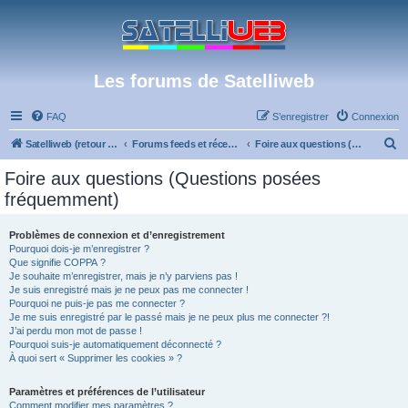
Les forums de Satelliweb
FAQ
S’enregistrer
Connexion
R
Satelliweb (retour vers le site)
Forums feeds et réception TV numérique
Foire aux questions (Questions posées fréquemment)
e
Foire aux questions (Questions posées
c
fréquemment)
h
e
Problèmes de connexion et d’enregistrement
Pourquoi dois-je m’enregistrer ?
r
Que signifie COPPA ?
c
Je souhaite m’enregistrer, mais je n’y parviens pas !
Je suis enregistré mais je ne peux pas me connecter !
h
Pourquoi ne puis-je pas me connecter ?
Je me suis enregistré par le passé mais je ne peux plus me connecter ?!
e
J’ai perdu mon mot de passe !
r
Pourquoi suis-je automatiquement déconnecté ?
À quoi sert « Supprimer les cookies » ?
Paramètres et préférences de l’utilisateur
Comment modifier mes paramètres ?