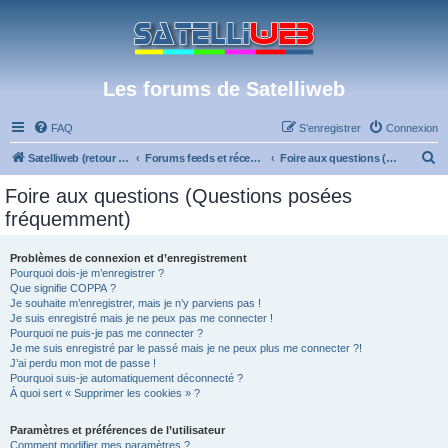
Les forums de Satelliweb
FAQ
S’enregistrer
Connexion
R
Satelliweb (retour vers le site)
Forums feeds et réception TV numérique
Foire aux questions (Questions posées fréquemment)
e
Foire aux questions (Questions posées
c
fréquemment)
h
e
Problèmes de connexion et d’enregistrement
Pourquoi dois-je m’enregistrer ?
r
Que signifie COPPA ?
c
Je souhaite m’enregistrer, mais je n’y parviens pas !
Je suis enregistré mais je ne peux pas me connecter !
h
Pourquoi ne puis-je pas me connecter ?
Je me suis enregistré par le passé mais je ne peux plus me connecter ?!
e
J’ai perdu mon mot de passe !
r
Pourquoi suis-je automatiquement déconnecté ?
À quoi sert « Supprimer les cookies » ?
Paramètres et préférences de l’utilisateur
Comment modifier mes paramètres ?