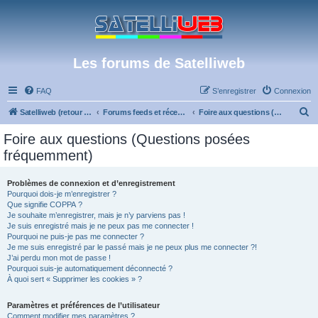
Les forums de Satelliweb
FAQ
S’enregistrer
Connexion
R
Satelliweb (retour vers le site)
Forums feeds et réception TV numérique
Foire aux questions (Questions posées fréquemment)
e
Foire aux questions (Questions posées
c
fréquemment)
h
e
Problèmes de connexion et d’enregistrement
Pourquoi dois-je m’enregistrer ?
r
Que signifie COPPA ?
c
Je souhaite m’enregistrer, mais je n’y parviens pas !
Je suis enregistré mais je ne peux pas me connecter !
h
Pourquoi ne puis-je pas me connecter ?
Je me suis enregistré par le passé mais je ne peux plus me connecter ?!
e
J’ai perdu mon mot de passe !
r
Pourquoi suis-je automatiquement déconnecté ?
À quoi sert « Supprimer les cookies » ?
Paramètres et préférences de l’utilisateur
Comment modifier mes paramètres ?